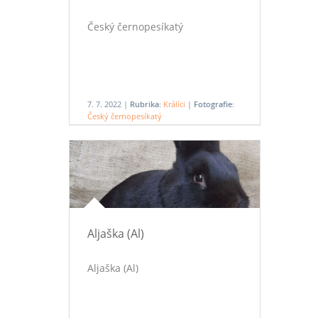
Český černopesíkatý
7. 7. 2022 |
Rubrika:
Králíci
|
Fotografie:
Český černopesíkatý
Aljaška (Al)
Aljaška (Al)