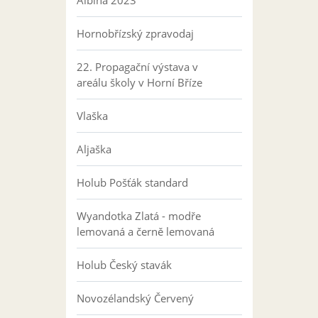
Albína 2023
Hornobřízský zpravodaj
22. Propagační výstava v
areálu školy v Horní Bříze
Vlaška
Aljaška
Holub Pošťák standard
Wyandotka Zlatá - modře
lemovaná a černě lemovaná
Holub Český stavák
Novozélandský Červený