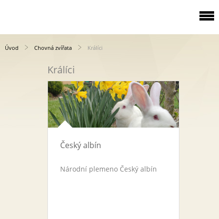
Úvod
Chovná zvířata
Králíci
Králíci
Český albín
Národní plemeno Český albín