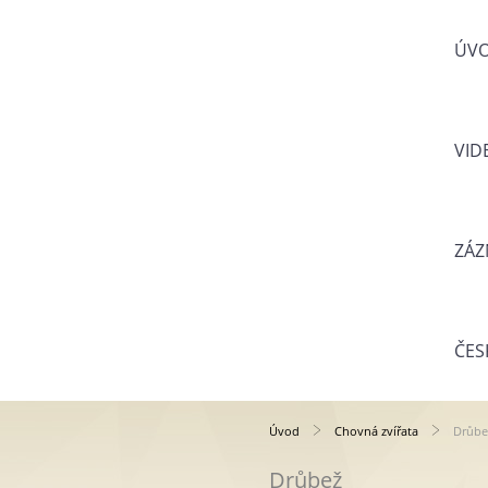
ÚV
VID
ZÁZ
ČES
Úvod
Chovná zvířata
Drůbe
Drůbež