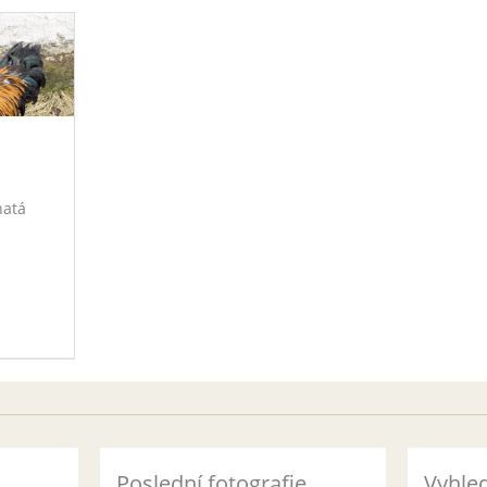
natá
Poslední fotografie
Vyhle