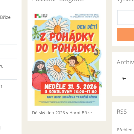
Bříze
v
Archiv
vu
<<
01-
RSS
Dětský den 2026 v Horní Bříze
CH
Přehled 