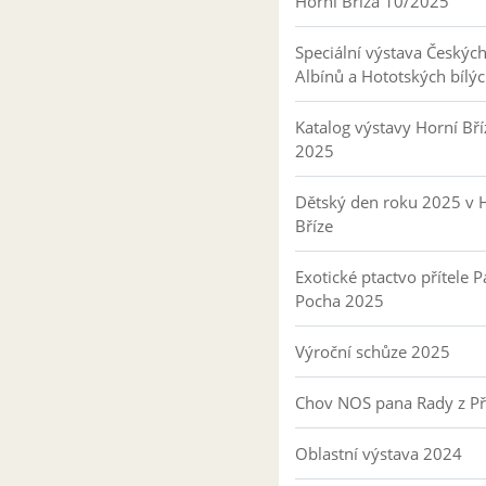
Horní Bříza 10/2025
Speciální výstava Českýc
Albínů a Hototských bílý
Katalog výstavy Horní Bří
2025
Dětský den roku 2025 v 
Bříze
Exotické ptactvo přítele P
Pocha 2025
Výroční schůze 2025
Chov NOS pana Rady z P
Oblastní výstava 2024