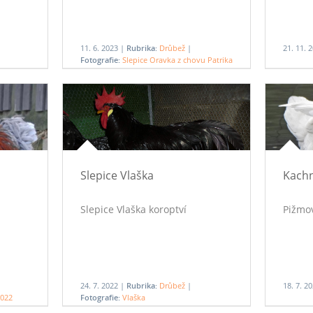
11. 6. 2023 |
Rubrika:
Drůbež
|
21. 11. 
Fotografie:
Slepice Oravka z chovu Patrika
Pocha
Slepice Vlaška
Kachn
Slepice Vlaška koroptví
Pižmov
24. 7. 2022 |
Rubrika:
Drůbež
|
18. 7. 2
2022
Fotografie:
Vlaška