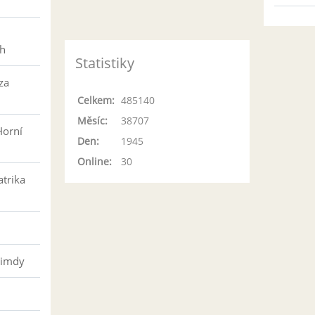
h
ch
Statistiky
za
Celkem:
485140
Měsíc:
38707
Horní
Den:
1945
Online:
30
atrika
řimdy