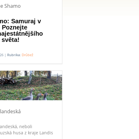
ce Shamo
mo: Samuraj v
. Poznejte
ajestátnějšího
 světa!
026 |
Rubrika:
Drůbež
landeská
andeská, neboli
uzská husa z kraje Landis