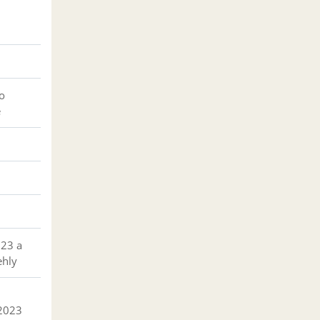
o
e
023 a
ehly
 2023