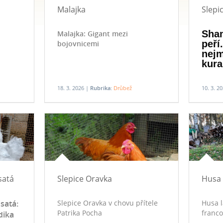
Malajka
Slepi
Sha
Malajka: Gigant mezi
peří
bojovnicemi
nejm
kura
18. 3. 2026 |
Rubrika:
Drůbež
10. 3. 2
satá
Slepice Oravka
Husa 
satá:
Slepice Oravka v chovu přítele
Husa l
Patrika Pocha
franco
dika