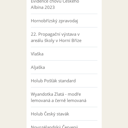
Evidence chovu Českého
Albína 2023
Hornobřízský zpravodaj
22. Propagační výstava v
areálu školy v Horní Bříze
Vlaška
Aljaška
Holub Pošťák standard
Wyandotka Zlatá - modře
lemovaná a černě lemovaná
Holub Český stavák
Novozélandský Červený