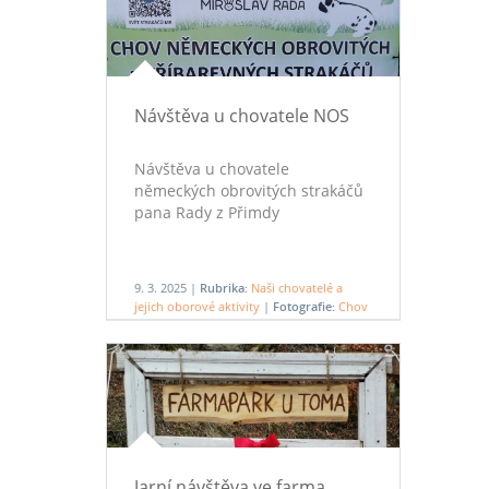
Návštěva u chovatele NOS
Návštěva u chovatele
německých obrovitých strakáčů
pana Rady z Přimdy
9. 3. 2025 |
Rubrika:
Naši chovatelé a
jejich oborové aktivity
|
Fotografie:
Chov
NOS pana Rady z Přimdy
Jarní návštěva ve farma