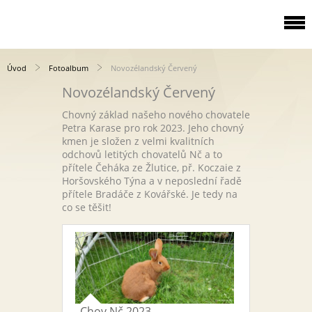
Úvod
Fotoalbum
Novozélandský Červený
Novozélandský Červený
Chovný základ našeho nového chovatele
Petra Karase pro rok 2023. Jeho chovný
kmen je složen z velmi kvalitních
odchovů letitých chovatelů Nč a to
přítele Čeháka ze Žlutice, př. Koczaie z
Horšovského Týna a v neposlední řadě
přítele Bradáče z Kovářské. Je tedy na
co se těšit!
Chov Nč 2023