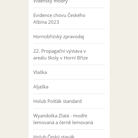
Vídeňský modrý
Evidence chovu Českého
Albína 2023
Hornobřízský zpravodaj
22. Propagační výstava v
areálu školy v Horní Bříze
Vlaška
Aljaška
Holub Pošťák standard
Wyandotka Zlatá - modře
lemovaná a černě lemovaná
Holub Český stavák