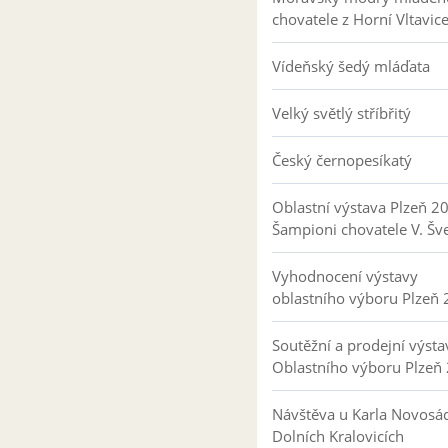
chovatele z Horní Vltavic
Vídeňský šedý mláďata
Velký světlý stříbřitý
Český černopesíkatý
Oblastní výstava Plzeň 2
Šampioni chovatele V. Šv
Vyhodnocení výstavy
oblastního výboru Plzeň
Soutěžní a prodejní výsta
Oblastního výboru Plzeň
Návštěva u Karla Novosá
Dolních Kralovicích