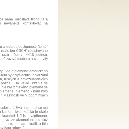
zace pana Jaroslava Kohouta a
 neváhejte kontaktovat na
ou a dobrou dostupností (téměř
. (dále jen ČSCH) registrováno
 rázů – černý - 4418 jedinců,
 době zažívá modrý a havanovitý
nský. Jde o plemeno amerického
m bylo vyšlechtit univerzální
ch, ruských a novozélandských
později. Do Velké Británie se
 linie kalifornského plemene se
by plemene, plemeno k nám bylo
ch vlastností ve v podmínkách
Požadovaná živá hmotnost se má
alifornských králíků je okolo
i skráněmi. Uši jsou vzpřímené,
rojevu tzv. akromelanismu, což
n, pírko – ocas – králíka) těla
py jsou rohovité.