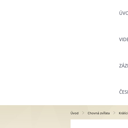
ÚV
VID
ZÁZ
ČES
Úvod
Chovná zvířata
Králíci