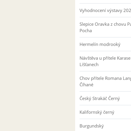
Vyhodnocení výstavy 20
Slepice Oravka z chovu Pa
Pocha
Hermelín modrooký
Návštěva u přítele Karase
Líšťanech
Chov přítele Romana Lan
Číhané
Český Strakáč Černý
Kalifornský černý
Burgundský