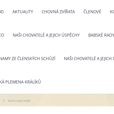
OD
AKTUALITY
CHOVNÁ ZVÍŘATA
ČLENOVÉ
K
EO
NAŠI CHOVATELÉ A JEJICH ÚSPĚCHY
BABSKÉ RAD
NAMY ZE ČLENSKÝCH SCHŮZÍ
NAŠI CHOVATELÉ A JEJICH
KÁ PLEMENA KRÁLÍKŮ
Kalifornský králík