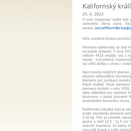
Kalifornský král
25. 6. 2022
V naší organizaci našlo toto
váženého člena pana Václ
emailu:
zocschhornibriza@
Níže uvedená textace pochází 
Plemeno kalifornský se řadí m
na každé výstavě). V roce 201
celkem 4418 mláďat, což z ně
modrý - 118 jedinců, havanovit
ráz větší oblibu v chovu i vyst
Není mnoho králičích plemen, 
původu vyšlechtěné významným
plemeno pro produkci kvalitn
bílých králíků. Nové plemeno
plemeno dostalo v roce 1958; p
staly základem pro vybrané li
dovezeno v druhé polovině 60
tuzemského faremního chovu.
Kalifornský (zkratka Kal) je 
podle standardu plemene pohy
4,50 kg.
Tělo je zavalité, válc
pevné a měří 10,5 - 11,5 cm.
obecně znamená, že barva srsti
jsou sytě tmavé a ostře ohrani