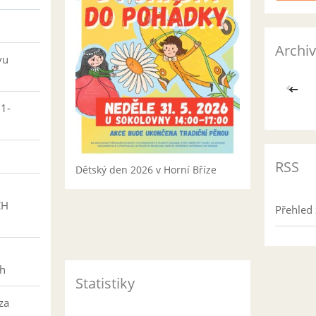
Archiv
vu
<<
01-
RSS
Dětský den 2026 v Horní Bříze
CH
Přehled 
h
ch
Statistiky
za