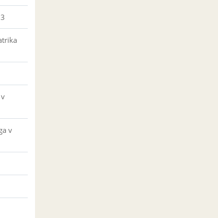
23
trika
 v
ga v