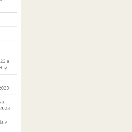
e
023 a
ehly
 2023
va
 2023
da v