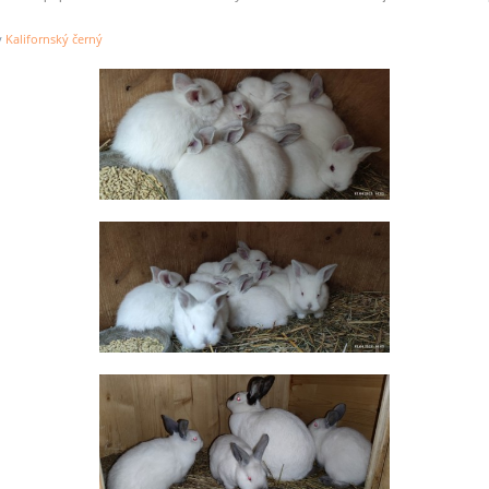
y
Kalifornský černý