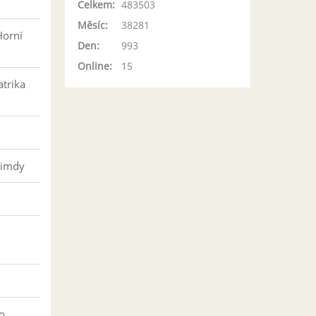
Celkem:
483503
Měsíc:
38281
Horní
Den:
993
Online:
15
atrika
řimdy
o