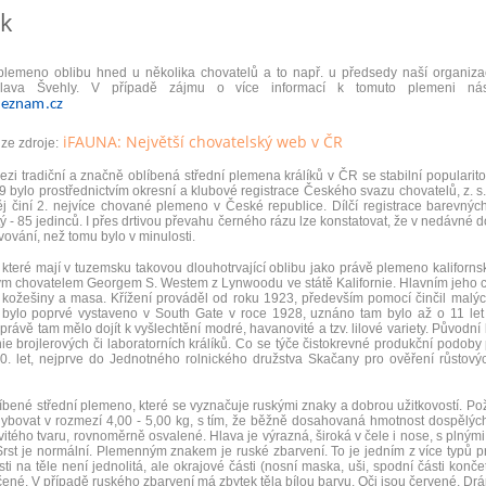
ík
 plemeno oblibu hned u několika chovatelů a to např. u předsedy naší organi
ava Švehly. V případě zájmu o více informací k tomuto plemeni nás
seznam.cz
iFAUNA: Největší chovatelský web v ČR
ze zdroje:
ezi tradiční a značně oblíbená střední plemena králíků v ČR se stabilní popularit
9 bylo prostřednictvím okresní a klubové registrace Českého svazu chovatelů, z. s
j činí 2. nejvíce chované plemeno v České republice. Dílčí registrace barevných
ý - 85 jedinců. I přes drtivou převahu černého rázu lze konstatovat, že v nedávné
avování, než tomu bylo v minulosti.
které mají v tuzemsku takovou dlouhotrvající oblibu jako právě plemeno kalifor
 chovatelem Georgem S. Westem z Lynwoodu ve státě Kalifornie. Hlavním jeho cíle
í kožešiny a masa. Křížení prováděl od roku 1923, především pomocí činčil malý
 bylo poprvé vystaveno v South Gate v roce 1928, uznáno tam bylo až o 11 let 
rávě tam mělo dojít k vyšlechtění modré, havanovité a tzv. lilové variety. Původní
nie brojlerových či laboratorních králíků. Co se týče čistokrevné produkční podo
. let, nejprve do Jednotného rolnického družstva Skačany pro ověření růstový
oblíbené střední plemeno, které se vyznačuje ruskými znaky a dobrou užitkovostí. 
bovat v rozmezí 4,00 - 5,00 kg, s tím, že běžně dosahovaná hmotnost dospělých k
ovitého tvaru, rovnoměrně osvalené. Hlava je výrazná, široká v čele i nose, s plným
Srst je normální. Plemenným znakem je ruské zbarvení. To je jedním z více typů p
 na těle není jednolitá, ale okrajové části (nosní maska, uši, spodní části končeti
čené. V případě ruského zbarvení má zbytek těla bílou barvu. Oči jsou červené. Drá