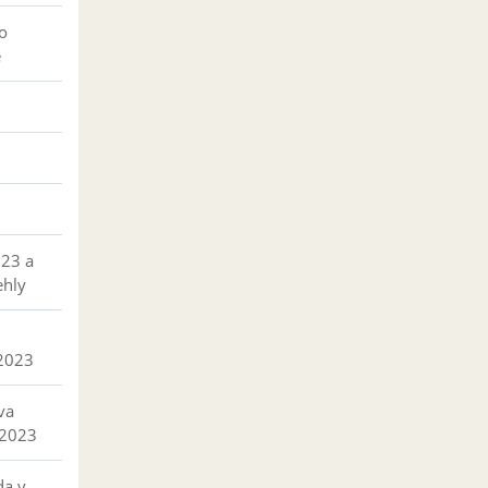
o
e
023 a
ehly
 2023
va
 2023
da v