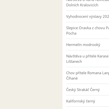
Dolních Kralovicích
Vyhodnocení výstavy 20
Slepice Oravka z chovu Pa
Pocha
Hermelín modrooký
Návštěva u přítele Karase
Líšťanech
Chov přítele Romana Lan
Číhané
Český Strakáč Černý
Kalifornský černý