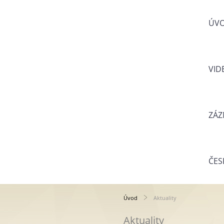
ÚV
VID
ZÁZ
ČES
Úvod
Aktuality
Aktuality