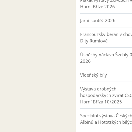
Plakát výstavy ZO-ČSCH 
Horní Bříze 2026
Jarní soutěž 2026
Francouzský beran v cho
Dity Rumlové
Úspěchy Václava Švehly 
2026
Vídeňský bílý
Výstava drobných
hospodářských zvířat ČS
Horní Bříza 10/2025
Speciální výstava Českýc
Albínů a Hototských bílý