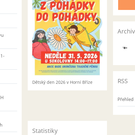
v
Archiv
vu
<<
01-
RSS
Dětský den 2026 v Horní Bříze
CH
Přehled 
h
ch
Statistiky