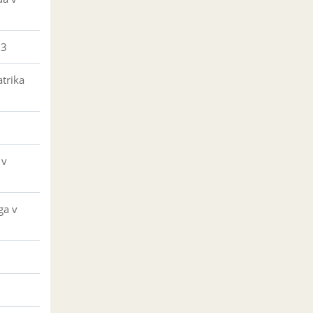
23
trika
 v
ga v