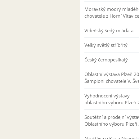
Moravský modrý mladéh
chovatele z Horní Vltavic
Vídeňský šedý mláďata
Velký světlý stříbřitý
Český černopesíkatý
Oblastní výstava Plzeň 2
Šampioni chovatele V. Šv
Vyhodnocení výstavy
oblastního výboru Plzeň
Soutěžní a prodejní výsta
Oblastního výboru Plzeň
Návštěva u Karla Novosá