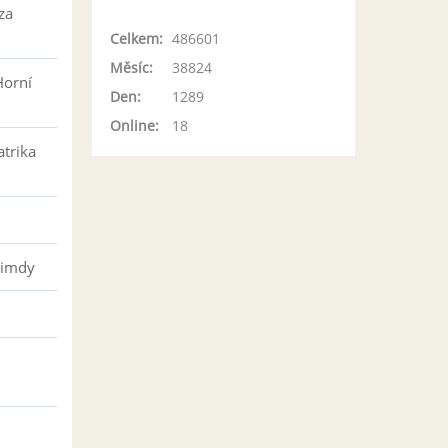
za
Celkem:
486601
Měsíc:
38824
Horní
Den:
1289
Online:
18
atrika
řimdy