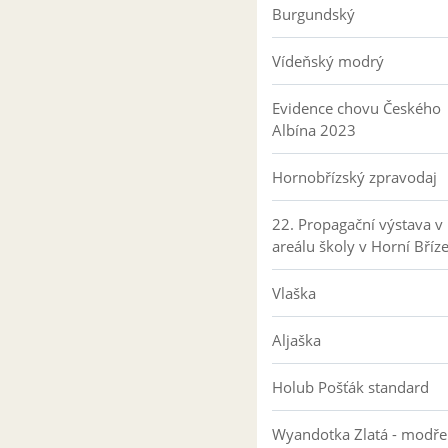
Burgundský
Vídeňský modrý
Evidence chovu Českého
Albína 2023
Hornobřízský zpravodaj
22. Propagační výstava v
areálu školy v Horní Bříz
Vlaška
Aljaška
Holub Pošťák standard
Wyandotka Zlatá - modře