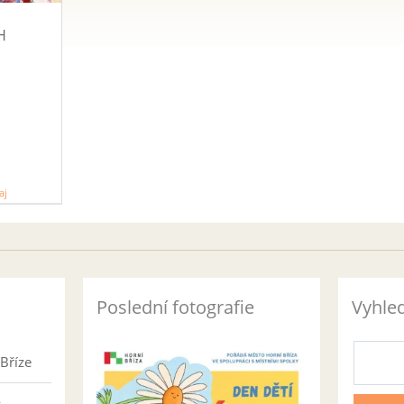
H
aj
Poslední fotografie
Vyhle
Bříze