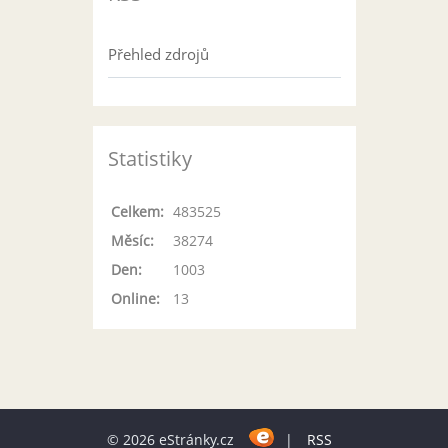
Přehled zdrojů
Statistiky
Celkem:
483525
Měsíc:
38274
Den:
1003
Online:
13
© 2026 eStránky.cz
|
RSS