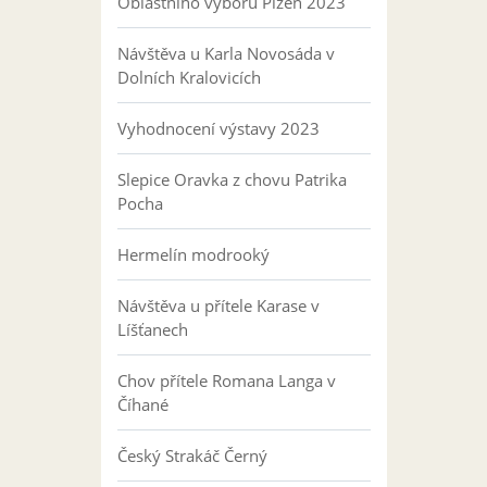
Oblastního výboru Plzeň 2023
Návštěva u Karla Novosáda v
Dolních Kralovicích
Vyhodnocení výstavy 2023
Slepice Oravka z chovu Patrika
Pocha
Hermelín modrooký
Návštěva u přítele Karase v
Líšťanech
Chov přítele Romana Langa v
Číhané
Český Strakáč Černý