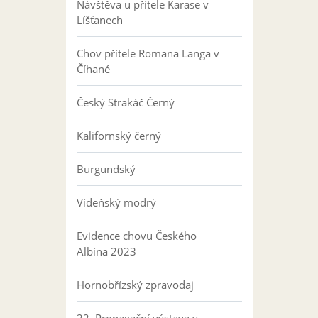
Návštěva u přítele Karase v
Líšťanech
Chov přítele Romana Langa v
Číhané
Český Strakáč Černý
Kalifornský černý
Burgundský
Vídeňský modrý
Evidence chovu Českého
Albína 2023
Hornobřízský zpravodaj
22. Propagační výstava v