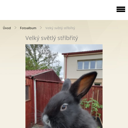
Úvod
Fotoalbum
Velký světlý stříbřitý
Velký světlý stříbřitý