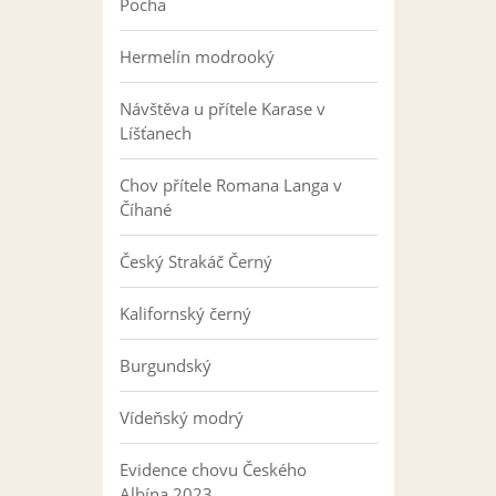
Pocha
Hermelín modrooký
Návštěva u přítele Karase v
Líšťanech
Chov přítele Romana Langa v
Číhané
Český Strakáč Černý
Kalifornský černý
Burgundský
Vídeňský modrý
Evidence chovu Českého
Albína 2023