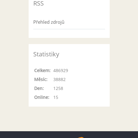
RSS
Přehled zdrojů
Statistiky
Celkem:
486929
Měsíc:
38882
Den:
1258
Online:
15