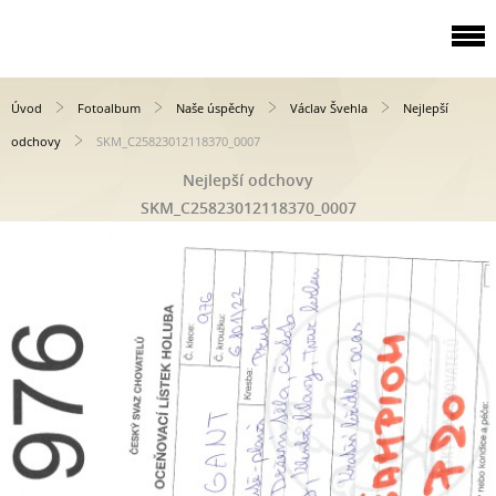
Úvod
Fotoalbum
Naše úspěchy
Václav Švehla
Nejlepší
odchovy
SKM_C25823012118370_0007
Nejlepší odchovy
SKM_C25823012118370_0007