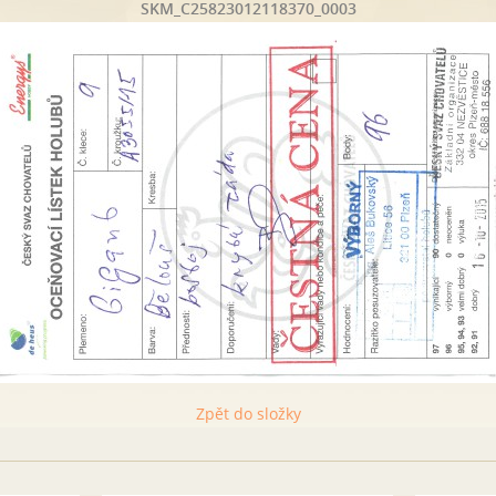
SKM_C25823012118370_0003
Zpět do složky