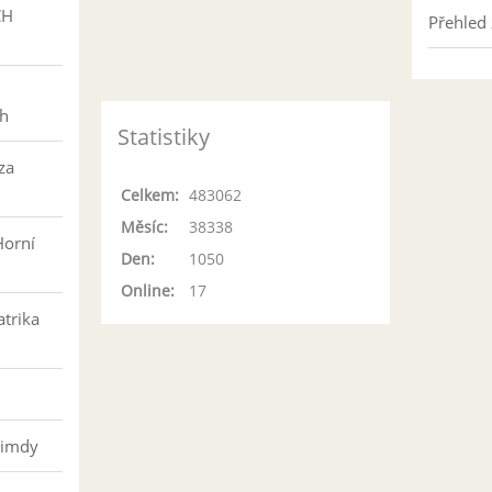
CH
Přehled 
h
ch
Statistiky
za
Celkem:
483062
Měsíc:
38338
Horní
Den:
1050
Online:
17
atrika
řimdy