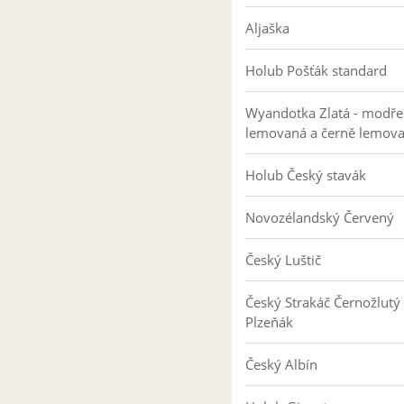
Aljaška
Holub Pošťák standard
Wyandotka Zlatá - modře
lemovaná a černě lemov
Holub Český stavák
Novozélandský Červený
Český Luštič
Český Strakáč Černožlutý
Plzeňák
Český Albín