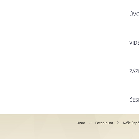
ÚV
VID
ZÁZ
ČES
Úvod
Fotoalbum
Naše úsp