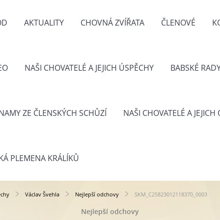
OD
AKTUALITY
CHOVNÁ ZVÍŘATA
ČLENOVÉ
K
EO
NAŠI CHOVATELÉ A JEJICH ÚSPĚCHY
BABSKÉ RAD
NAMY ZE ČLENSKÝCH SCHŮZÍ
NAŠI CHOVATELÉ A JEJICH
KÁ PLEMENA KRÁLÍKŮ
ěchy
Václav Švehla
Nejlepší odchovy
SKM_C25823012118370_0003
Nejlepší odchovy