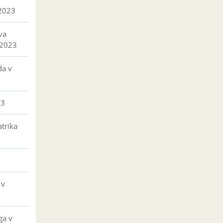
 2023
va
 2023
da v
23
trika
 v
ga v