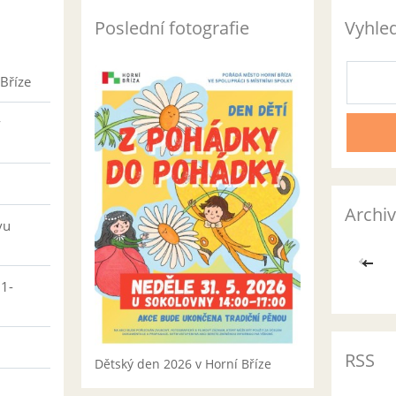
Poslední fotografie
Vyhle
Bříze
v
Archiv
vu
<<
01-
RSS
Dětský den 2026 v Horní Bříze