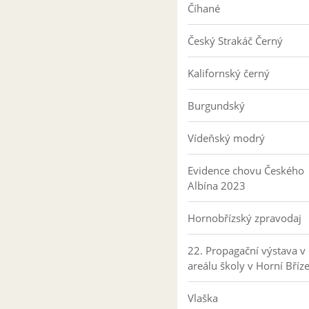
Číhané
Český Strakáč Černý
Kalifornský černý
Burgundský
Vídeňský modrý
Evidence chovu Českého
Albína 2023
Hornobřízský zpravodaj
22. Propagační výstava v
areálu školy v Horní Bříz
Vlaška