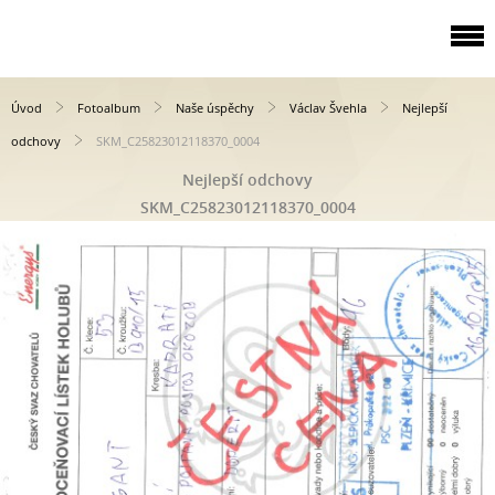
Úvod
Fotoalbum
Naše úspěchy
Václav Švehla
Nejlepší
odchovy
SKM_C25823012118370_0004
Nejlepší odchovy
SKM_C25823012118370_0004