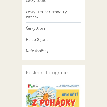
Český Luštič
Český Strakáč Černožlutý
Plzeňák
Český Albín
Holub Gigant
Naše úspěchy
Poslední fotografie