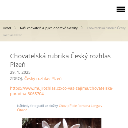
Úvod
Naši chovatelé a jejich oborové aktivity
Chovatelská rubrika Český
rozhlas Plzeň
Chovatelská rubrika Český rozhlas
Plzeň
29. 1. 2025
ZDROJ:
Český rozhlas Plzeň
https://www.mujrozhlas.cz/co-vas-zajima/chovatelska-
poradna-3065704
Náhledy fotografií ze složky
Chov přítele Romana Langa v
Číhané