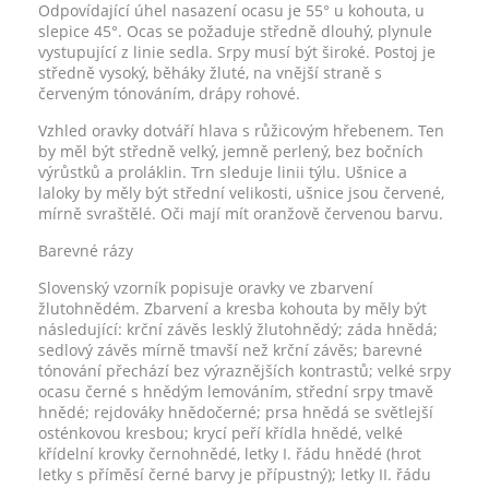
Odpovídající úhel nasazení ocasu je 55° u kohouta, u
slepice 45°. Ocas se požaduje středně dlouhý, plynule
vystupující z linie sedla. Srpy musí být široké. Postoj je
středně vysoký, běháky žluté, na vnější straně s
červeným tónováním, drápy rohové.
Vzhled oravky dotváří hlava s růžicovým hřebenem. Ten
by měl být středně velký, jemně perlený, bez bočních
výrůstků a proláklin. Trn sleduje linii týlu. Ušnice a
laloky by měly být střední velikosti, ušnice jsou červené,
mírně svraštělé. Oči mají mít oranžově červenou barvu.
Barevné rázy
Slovenský vzorník popisuje oravky ve zbarvení
žlutohnědém. Zbarvení a kresba kohouta by měly být
následující: krční závěs lesklý žlutohnědý; záda hnědá;
sedlový závěs mírně tmavší než krční závěs; barevné
tónování přechází bez výraznějších kontrastů; velké srpy
ocasu černé s hnědým lemováním, střední srpy tmavě
hnědé; rejdováky hnědočerné; prsa hnědá se světlejší
osténkovou kresbou; krycí peří křídla hnědé, velké
křídelní krovky černohnědé, letky I. řádu hnědé (hrot
letky s příměsí černé barvy je přípustný); letky II. řádu