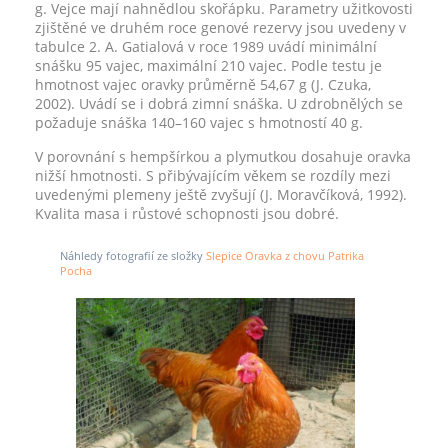
g. Vejce mají nahnědlou skořápku. Parametry užitkovosti
zjištěné ve druhém roce genové rezervy jsou uvedeny v
tabulce 2. A. Gatialová v roce 1989 uvádí minimální
snášku 95 vajec, maximální 210 vajec. Podle testu je
hmotnost vajec oravky průměrně 54,67 g (J. Czuka,
2002). Uvádí se i dobrá zimní snáška. U zdrobnělých se
požaduje snáška 140–160 vajec s hmotností 40 g.
V porovnání s hempšírkou a plymutkou dosahuje oravka
nižší hmotnosti. S přibývajícím věkem se rozdíly mezi
uvedenými plemeny ještě zvyšují (J. Moravčíková, 1992).
Kvalita masa i růstové schopnosti jsou dobré.
Náhledy fotografií ze složky
Slepice Oravka z chovu Patrika
Pocha