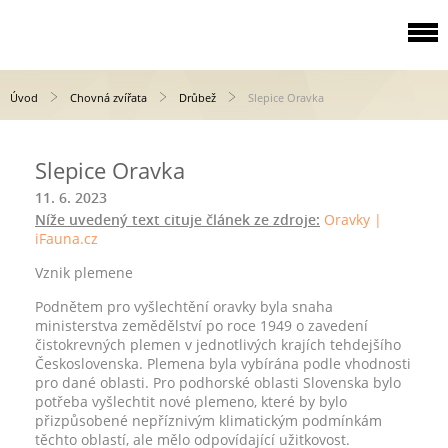
Úvod
Chovná zvířata
Drůbež
Slepice Oravka
Slepice Oravka
11. 6. 2023
Níže uvedený text cituje článek ze zdroje:
Oravky |
iFauna.cz
Vznik plemene
Podnětem pro vyšlechtění oravky byla snaha
ministerstva zemědělství po roce 1949 o zavedení
čistokrevných plemen v jednotlivých krajích tehdejšího
Československa. Plemena byla vybírána podle vhodnosti
pro dané oblasti. Pro podhorské oblasti Slovenska bylo
potřeba vyšlechtit nové plemeno, které by bylo
přizpůsobené nepříznivým klimatickým podmínkám
těchto oblastí, ale mělo odpovídající užitkovost.