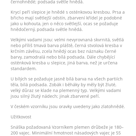
černohnědé; podsada světle hnědá.
Krycí peří slepice je hnědé s osténkovou kresbou. Prsa a
břicho mají světlejší odstín, zbarvení křídel je podobné
jako u kohouta, jen o něco světlejší, ocas se požaduje
hnědočerný, podsada světle hnědá.
Velkými vadami jsou: velmi nevyrovnaná skvrnitá, světlá
nebo příliš tmavá barva pláště, černá stvolová kresba v
krčním závěsu, zcela hnědý ocas bez náznaku černé
barvy, zamodralá nebo bílá podsada. Dále chybějící
osténková kresba u slepice, jiná barva, než je určena
standardem.
U bílých se požaduje jasně bílá barva na všech partiích
těla, bílá podsada. Zobák i běháky by měly být žluté,
velký důraz se klade na plemenný typ. Velkými vadami
jsou silný žlutý nádech; jinak zbarvené peří.
V českém vzorníku jsou oravky uvedeny jako zlatohnědé.
Užitkovost
Snáška požadovaná Vzorníkem plemen drůbeže je 180–
200 vajec. Minimální hmotnost násadových vajec je 55