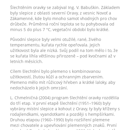
Šlechtěním oravky se zabýval Ing. V. Babuškin. Základem
byly slepice z oblasti severní Oravy, z vesnic Novoť a
Zákamenné, kde bylo mnoho samot vhodných pro chov
drůbeže. Průměrná roční teplota se tu pohybovala od
minus 5 do plus 7 °C, vegetační období bylo krátké.
Původní slepice byly velmi otužilé, rané, živého
temperamentu, kuřata rychle opeřovala. Jejich
užitkovost byla ale nízká. Svůj podíl na tom mělo i to, že
se kuřata líhla většinou přirozeně – pod kvočnami až v
letních měsících.
Cílem šlechtění bylo plemeno s kombinovanou
užitkovostí, žlutou kůží a ochranným zbarvením.
Plemeno mělo mít růžicový hřeben a krátké laloky, aby
nedocházelo k jejich omrzání.
L. Chmelničná (2004) program šlechtění oravky rozdělila
do tří etap. V první etapě šlechtění (1951–1960) byly
vybrány místní slepice a kohout z Oravy, ty byly kříženy s
rodajlendkami, vyandotkami a později s hempšírkami.
Druhou etapou (1960–1990) bylo rozšíření plemene
mezi chovatele a upevňování plemenných znaků. První