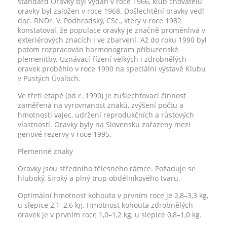
standard Oravky byl vydán v roce 1966, klub chovatelů
oravky byl založen v roce 1968. Došlechtění oravky vedl
doc. RNDr. V. Podhradský, CSc., který v roce 1982
konstatoval, že populace oravky je značně proměnlivá v
exteriérových znacích i ve zbarvení. Až do roku 1990 byl
potom rozpracován harmonogram příbuzenské
plemenitby. Uznávací řízení velkých i zdrobnělých
oravek proběhlo v roce 1990 na speciální výstavě Klubu
v Pustých Úvaľoch.
Ve třetí etapě (od r. 1990) je zušlechťovací činnost
zaměřená na vyrovnanost znaků, zvýšení počtu a
hmotnosti vajec, udržení reprodukčních a růstových
vlastností. Oravky byly na Slovensku zařazeny mezi
genové rezervy v roce 1995.
Plemenné znaky
Oravky jsou středního tělesného rámce. Požaduje se
hluboký, široký a plný trup obdélníkového tvaru.
Optimální hmotnost kohouta v prvním roce je 2,8–3,3 kg,
u slepice 2,1–2,6 kg. Hmotnost kohouta zdrobnělých
oravek je v prvním roce 1,0–1,2 kg, u slepice 0,8–1,0 kg.