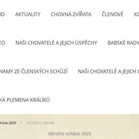
OD
AKTUALITY
CHOVNÁ ZVÍŘATA
ČLENOVÉ
K
EO
NAŠI CHOVATELÉ A JEJICH ÚSPĚCHY
BABSKÉ RAD
NAMY ZE ČLENSKÝCH SCHŮZÍ
NAŠI CHOVATELÉ A JEJICH
KÁ PLEMENA KRÁLÍKŮ
chůze 2025
20250321_183348
Výroční schůze 2025