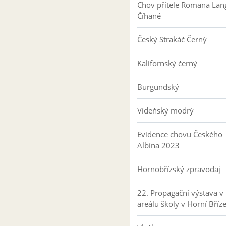
Chov přítele Romana Lan
Číhané
Český Strakáč Černý
Kalifornský černý
Burgundský
Vídeňský modrý
Evidence chovu Českého
Albína 2023
Hornobřízský zpravodaj
22. Propagační výstava v
areálu školy v Horní Bříz