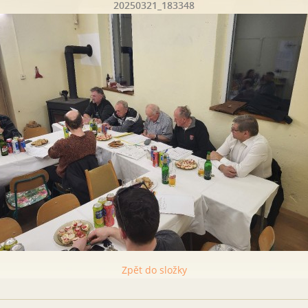
20250321_183348
Zpět do složky