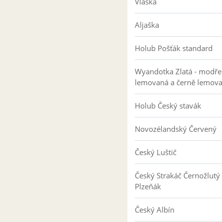
Vlaška
Aljaška
Holub Pošťák standard
Wyandotka Zlatá - modře
lemovaná a černě lemov
Holub Český stavák
Novozélandský Červený
Český Luštič
Český Strakáč Černožlutý
Plzeňák
Český Albín