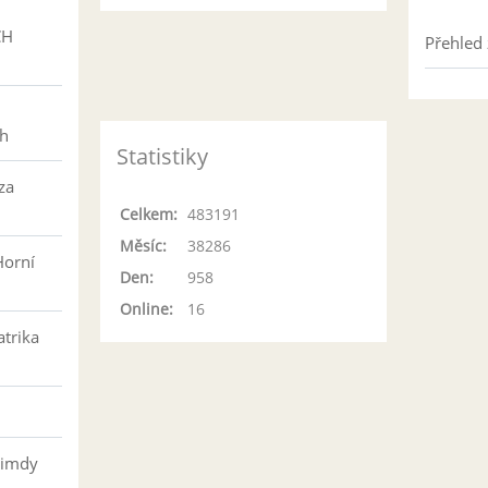
CH
Přehled 
h
ch
Statistiky
za
Celkem:
483191
Měsíc:
38286
Horní
Den:
958
Online:
16
atrika
řimdy