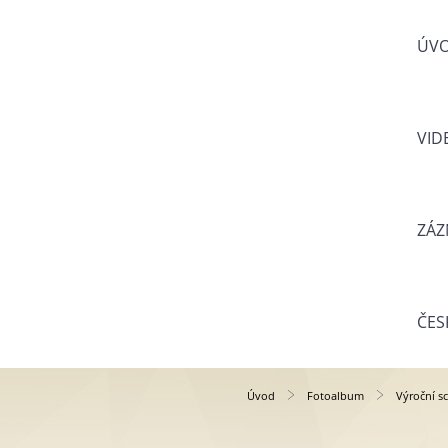
ÚV
VID
ZÁZ
ČES
Úvod
Fotoalbum
Výroční s