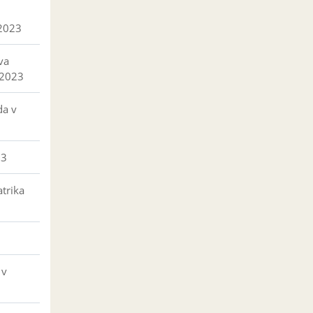
 2023
va
 2023
da v
23
trika
 v