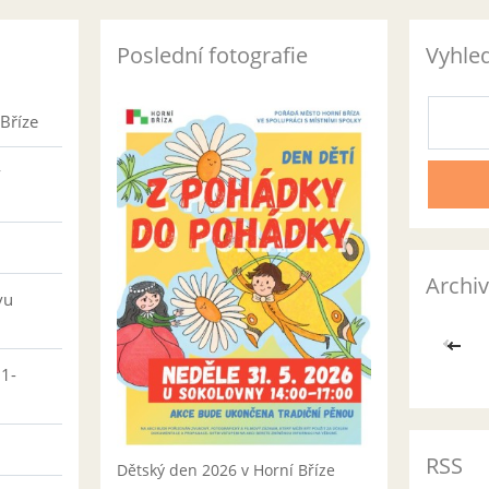
Poslední fotografie
Vyhle
Bříze
v
Archiv
vu
<<
01-
RSS
Dětský den 2026 v Horní Bříze