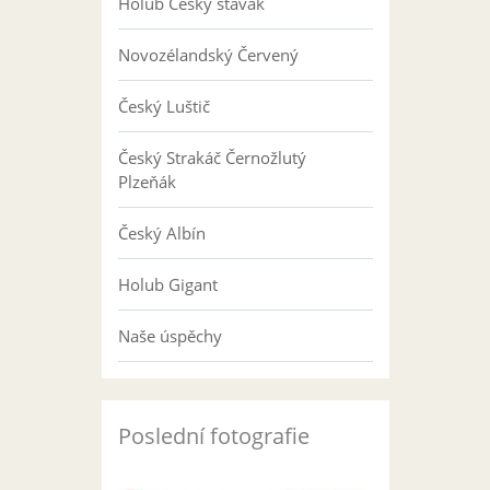
Holub Český stavák
Novozélandský Červený
Český Luštič
Český Strakáč Černožlutý
Plzeňák
Český Albín
Holub Gigant
Naše úspěchy
Poslední fotografie