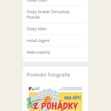
Český Luštič
Český Strakáč Černožlutý
Plzeňák
Český Albín
Holub Gigant
Naše úspěchy
Poslední fotografie