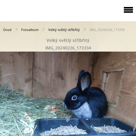
Úvod
Fotoalbum
Velký světlý stříbřitý
IMG_20240226_173334
Velký světlý stříbřitý
IMG_20240226_173334