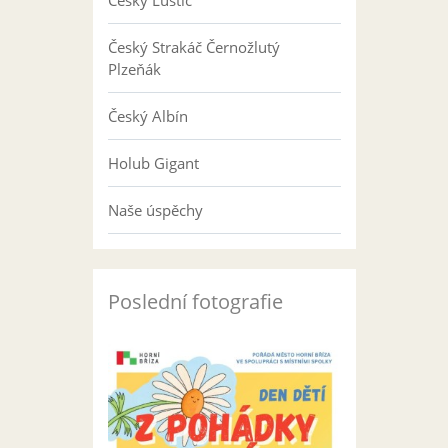
Český Luštič
Český Strakáč Černožlutý
Plzeňák
Český Albín
Holub Gigant
Naše úspěchy
Poslední fotografie