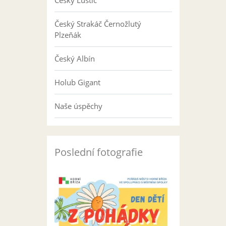
Český Luštič
Český Strakáč Černožlutý
Plzeňák
Český Albín
Holub Gigant
Naše úspěchy
Poslední fotografie