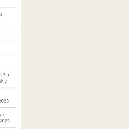
o
e
023 a
ehly
 2023
va
 2023