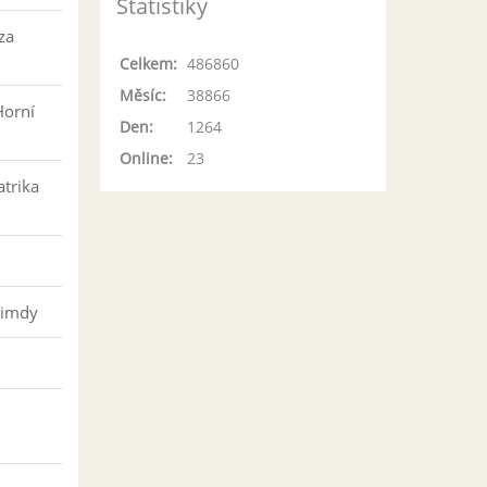
Statistiky
za
Celkem:
486860
Měsíc:
38866
Horní
Den:
1264
Online:
23
atrika
řimdy