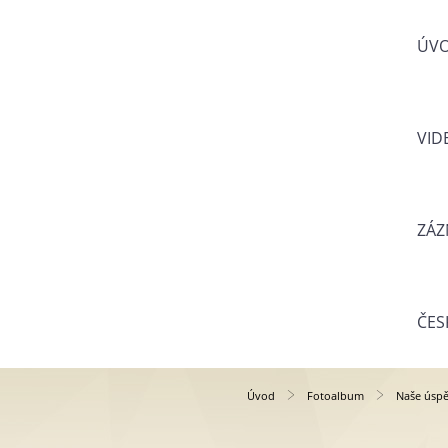
ÚV
VID
ZÁZ
ČES
Úvod
Fotoalbum
Naše úsp