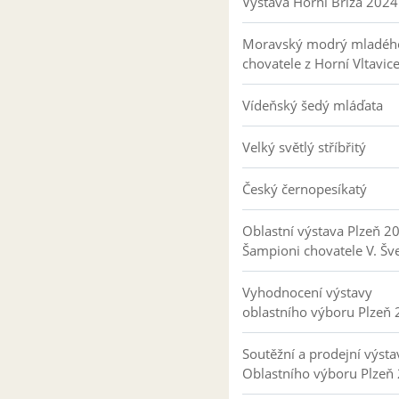
Výstava Horní Bříza 2024
Moravský modrý mladéh
chovatele z Horní Vltavic
Vídeňský šedý mláďata
Velký světlý stříbřitý
Český černopesíkatý
Oblastní výstava Plzeň 2
Šampioni chovatele V. Šv
Vyhodnocení výstavy
oblastního výboru Plzeň
Soutěžní a prodejní výsta
Oblastního výboru Plzeň