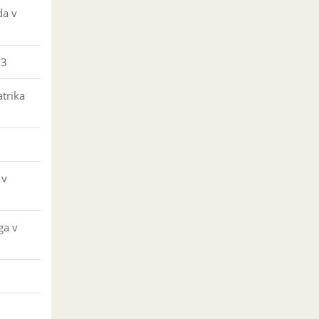
da v
23
trika
 v
ga v