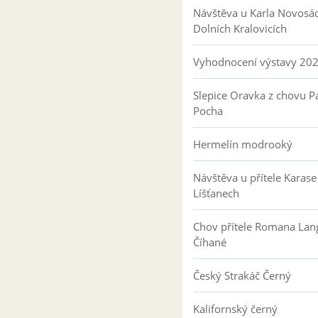
Návštěva u Karla Novosá
Dolních Kralovicích
Vyhodnocení výstavy 20
Slepice Oravka z chovu Pa
Pocha
Hermelín modrooký
Návštěva u přítele Karase
Líšťanech
Chov přítele Romana Lan
Číhané
Český Strakáč Černý
Kalifornský černý