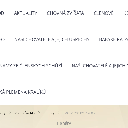
OD
AKTUALITY
CHOVNÁ ZVÍŘATA
ČLENOVÉ
K
EO
NAŠI CHOVATELÉ A JEJICH ÚSPĚCHY
BABSKÉ RAD
NAMY ZE ČLENSKÝCH SCHŮZÍ
NAŠI CHOVATELÉ A JEJICH
KÁ PLEMENA KRÁLÍKŮ
ěchy
Václav Švehla
Poháry
IMG_20230121_120050
Poháry