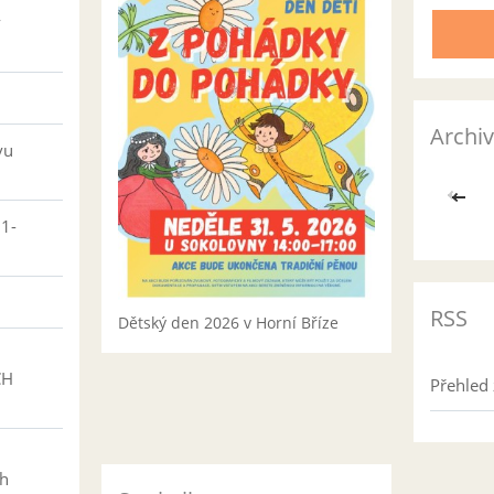
v
Archiv
vu
<<
01-
RSS
Dětský den 2026 v Horní Bříze
CH
Přehled 
h
ch