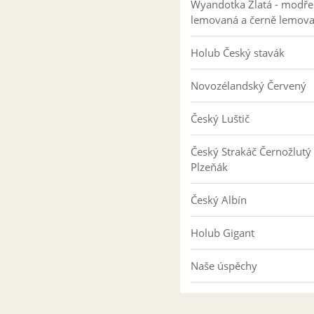
Wyandotka Zlatá - modře
lemovaná a černě lemov
Holub Český stavák
Novozélandský Červený
Český Luštič
Český Strakáč Černožlutý
Plzeňák
Český Albín
Holub Gigant
Naše úspěchy