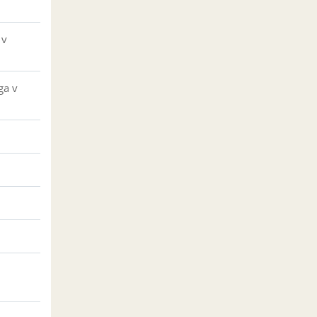
 v
ga v