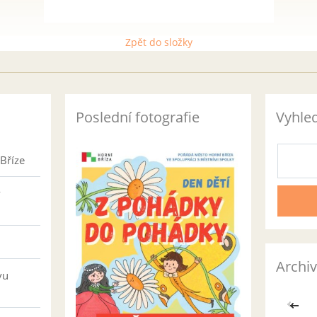
Zpět do složky
Poslední fotografie
Vyhle
Bříze
v
Archiv
vu
<<