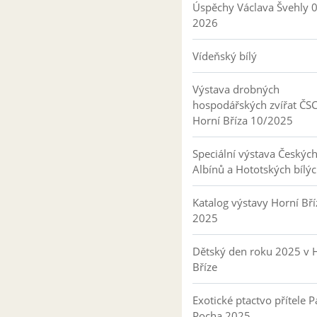
Úspěchy Václava Švehly 
2026
Vídeňský bílý
Výstava drobných
hospodářských zvířat ČS
Horní Bříza 10/2025
Speciální výstava Českýc
Albínů a Hototských bílý
Katalog výstavy Horní Bří
2025
Dětský den roku 2025 v 
Bříze
Exotické ptactvo přítele P
Pocha 2025