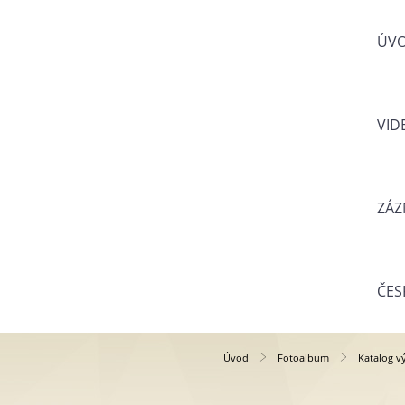
ÚV
VID
ZÁZ
ČES
Úvod
Fotoalbum
Katalog v