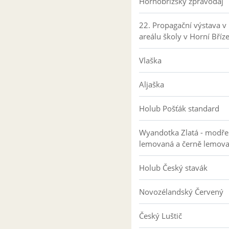
Hornobřízský zpravodaj
22. Propagační výstava v
areálu školy v Horní Bříz
Vlaška
Aljaška
Holub Pošťák standard
Wyandotka Zlatá - modře
lemovaná a černě lemov
Holub Český stavák
Novozélandský Červený
Český Luštič