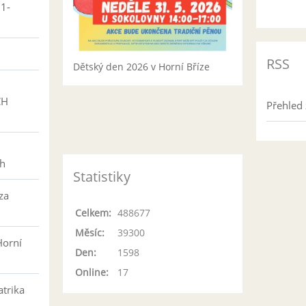
01-
RSS
Dětský den 2026 v Horní Bříze
CH
Přehled 
h
ch
Statistiky
za
Celkem:
488677
Měsíc:
39300
Horní
Den:
1598
Online:
17
atrika