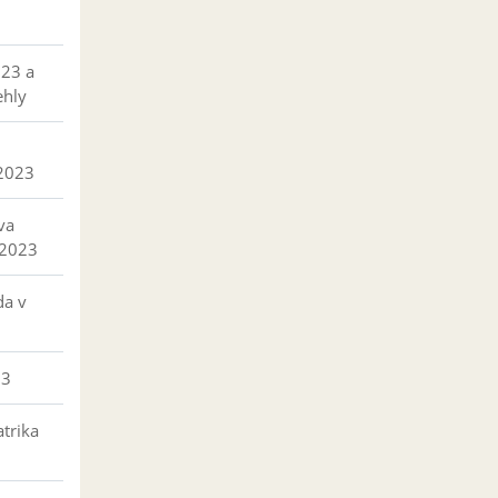
023 a
ehly
 2023
va
 2023
da v
23
trika