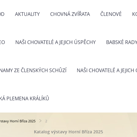
OD
AKTUALITY
CHOVNÁ ZVÍŘATA
ČLENOVÉ
K
EO
NAŠI CHOVATELÉ A JEJICH ÚSPĚCHY
BABSKÉ RAD
NAMY ZE ČLENSKÝCH SCHŮZÍ
NAŠI CHOVATELÉ A JEJICH
KÁ PLEMENA KRÁLÍKŮ
ýstavy Horní Bříza 2025
2
Katalog výstavy Horní Bříza 2025