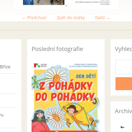
← Předchozí
Zpět do složky
Další →
Poslední fotografie
Vyhle
Bříze
v
Archiv
vu
<<