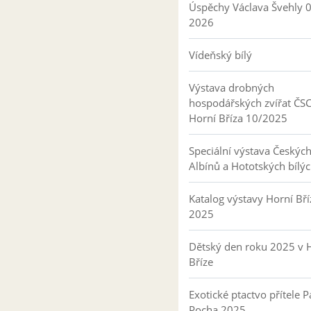
Úspěchy Václava Švehly 
2026
Vídeňský bílý
Výstava drobných
hospodářských zvířat ČS
Horní Bříza 10/2025
Speciální výstava Českýc
Albínů a Hototských bílý
Katalog výstavy Horní Bří
2025
Dětský den roku 2025 v 
Bříze
Exotické ptactvo přítele P
Pocha 2025