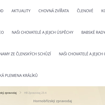
OD
AKTUALITY
CHOVNÁ ZVÍŘATA
ČLENOVÉ
K
EO
NAŠI CHOVATELÉ A JEJICH ÚSPĚCHY
BABSKÉ RAD
NAMY ZE ČLENSKÝCH SCHŮZÍ
NAŠI CHOVATELÉ A JEJICH
KÁ PLEMENA KRÁLÍKŮ
ský zpravodaj
HB Zpravodaj 23-4
Hornobřízský zpravodaj