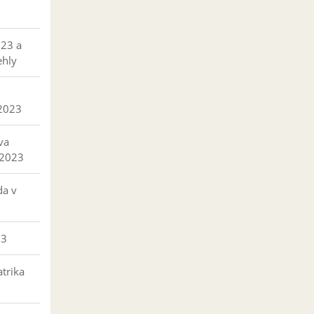
023 a
ehly
 2023
va
 2023
da v
23
trika