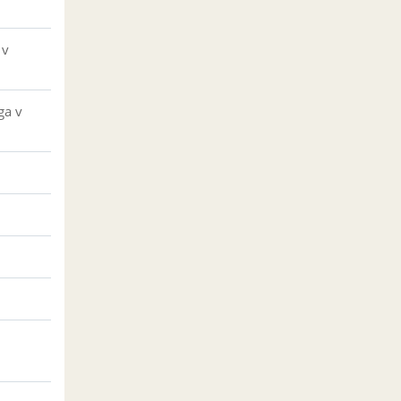
 v
ga v