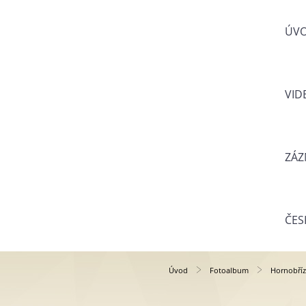
ÚV
VID
ZÁZ
ČES
Úvod
Fotoalbum
Hornobříz