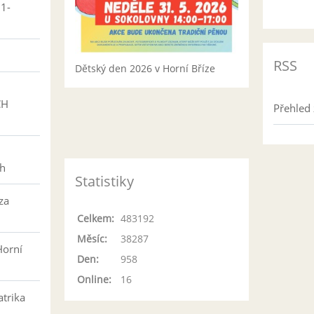
01-
RSS
Dětský den 2026 v Horní Bříze
CH
Přehled 
h
ch
Statistiky
za
Celkem:
483192
Měsíc:
38287
Horní
Den:
958
Online:
16
atrika