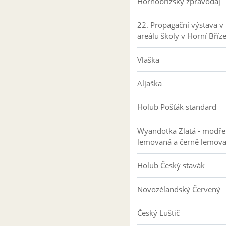
Hornobřízský zpravodaj
22. Propagační výstava v
areálu školy v Horní Bříz
Vlaška
Aljaška
Holub Pošťák standard
Wyandotka Zlatá - modře
lemovaná a černě lemov
Holub Český stavák
Novozélandský Červený
Český Luštič