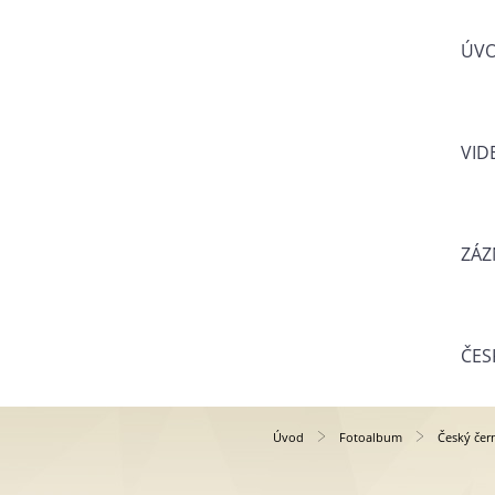
ÚV
VID
ZÁZ
ČES
Úvod
Fotoalbum
Český čer