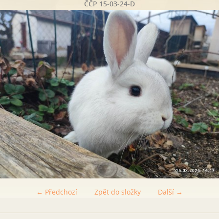
ČČP 15-03-24-D
← Předchozí
Zpět do složky
Další →