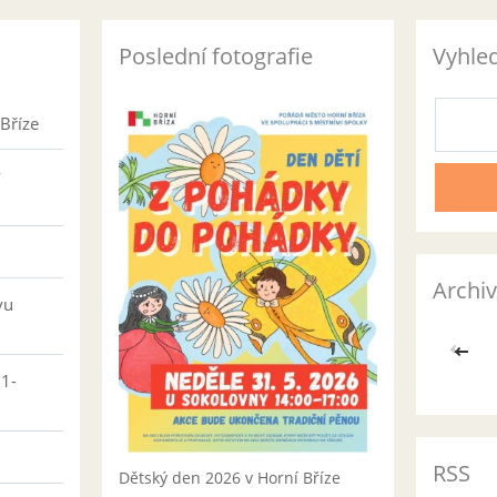
Poslední fotografie
Vyhle
Bříze
v
Archiv
vu
<<
01-
RSS
Dětský den 2026 v Horní Bříze