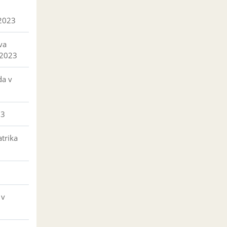
 2023
va
 2023
da v
23
trika
 v