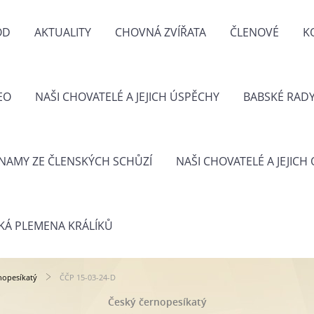
OD
AKTUALITY
CHOVNÁ ZVÍŘATA
ČLENOVÉ
K
EO
NAŠI CHOVATELÉ A JEJICH ÚSPĚCHY
BABSKÉ RAD
NAMY ZE ČLENSKÝCH SCHŮZÍ
NAŠI CHOVATELÉ A JEJICH
KÁ PLEMENA KRÁLÍKŮ
nopesíkatý
ČČP 15-03-24-D
Český černopesíkatý