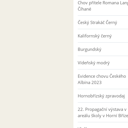
Chov přítele Romana Lan
Číhané
Český Strakáč Černý
Kalifornský černý
Burgundský
Vídeňský modrý
Evidence chovu Českého
Albína 2023
Hornobřízský zpravodaj
22. Propagační výstava v
areálu školy v Horní Bříz