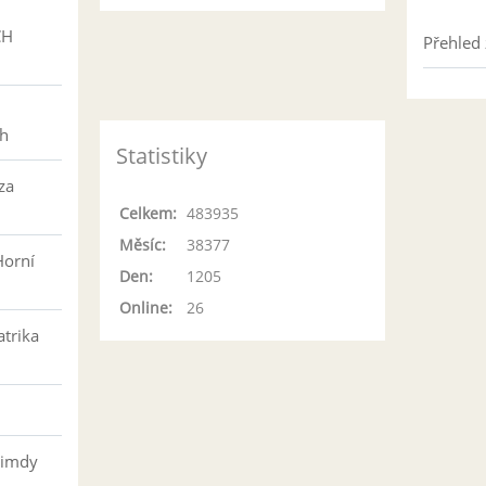
CH
Přehled 
h
ch
Statistiky
za
Celkem:
483935
Měsíc:
38377
Horní
Den:
1205
Online:
26
atrika
řimdy