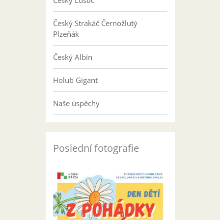
Český Luštič
Český Strakáč Černožlutý
Plzeňák
Český Albín
Holub Gigant
Naše úspěchy
Poslední fotografie