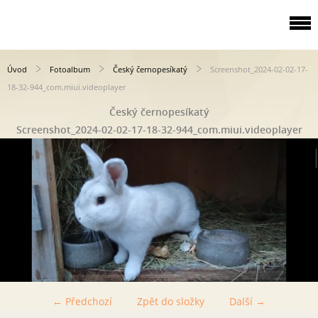
Úvod
Fotoalbum
Český černopesíkatý
Screenshot_2024-02-02-17-
18-32-944_com.miui.videoplayer
Český černopesíkatý
Screenshot_2024-02-02-17-18-32-944_com.miui.videoplayer
← Předchozí
Zpět do složky
Další →