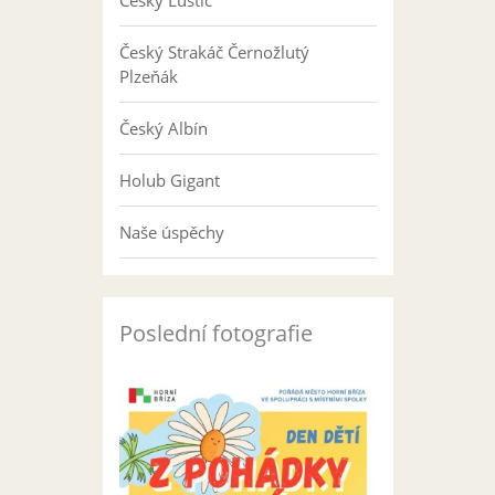
Český Luštič
Český Strakáč Černožlutý
Plzeňák
Český Albín
Holub Gigant
Naše úspěchy
Poslední fotografie