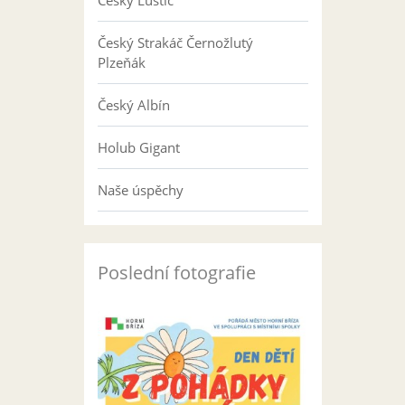
Český Luštič
Český Strakáč Černožlutý
Plzeňák
Český Albín
Holub Gigant
Naše úspěchy
Poslední fotografie