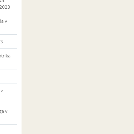
va
 2023
da v
23
trika
 v
ga v