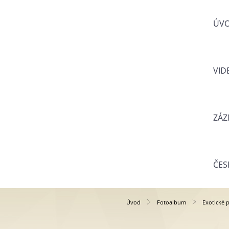
ÚV
VID
ZÁZ
ČES
Úvod
Fotoalbum
Exotické p