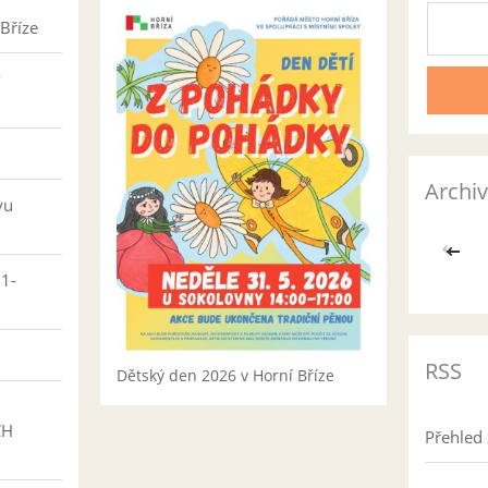
Bříze
v
Archiv
vu
<<
01-
RSS
Dětský den 2026 v Horní Bříze
CH
Přehled 