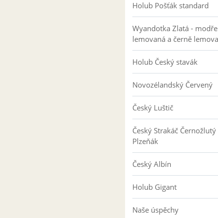
Holub Pošťák standard
Wyandotka Zlatá - modře
lemovaná a černě lemov
Holub Český stavák
Novozélandský Červený
Český Luštič
Český Strakáč Černožlutý
Plzeňák
Český Albín
Holub Gigant
Naše úspěchy