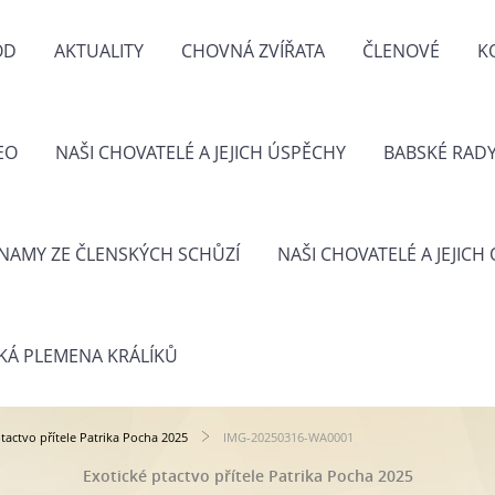
OD
AKTUALITY
CHOVNÁ ZVÍŘATA
ČLENOVÉ
K
EO
NAŠI CHOVATELÉ A JEJICH ÚSPĚCHY
BABSKÉ RAD
NAMY ZE ČLENSKÝCH SCHŮZÍ
NAŠI CHOVATELÉ A JEJICH
KÁ PLEMENA KRÁLÍKŮ
tactvo přítele Patrika Pocha 2025
IMG-20250316-WA0001
Exotické ptactvo přítele Patrika Pocha 2025