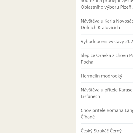
Soutěžní a prodejní výsta
Oblastního výboru Plzeň
Návštěva u Karla Novosá
Dolních Kralovicích
Vyhodnocení výstavy 20
Slepice Oravka z chovu Pa
Pocha
Hermelín modrooký
Návštěva u přítele Karase
Líšťanech
Chov přítele Romana Lan
Číhané
Český Strakáč Černý