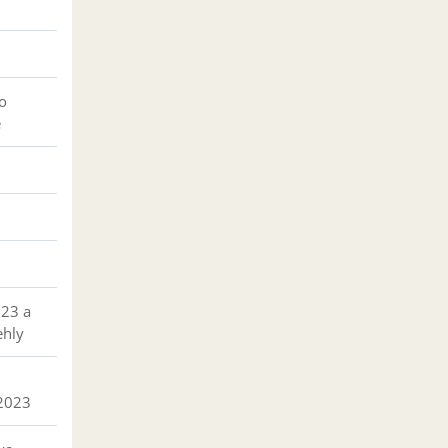
o
e
023 a
ehly
 2023