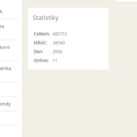
h
ch
Statistiky
za
Celkem:
485751
Měsíc:
38940
Horní
Den:
2006
Online:
11
atrika
řimdy