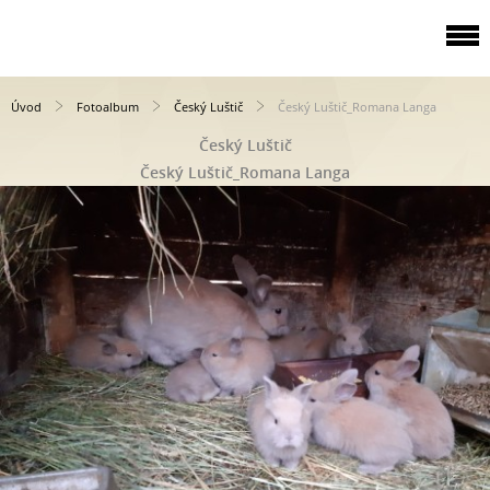
Úvod
Fotoalbum
Český Luštič
Český Luštič_Romana Langa
Český Luštič
Český Luštič_Romana Langa