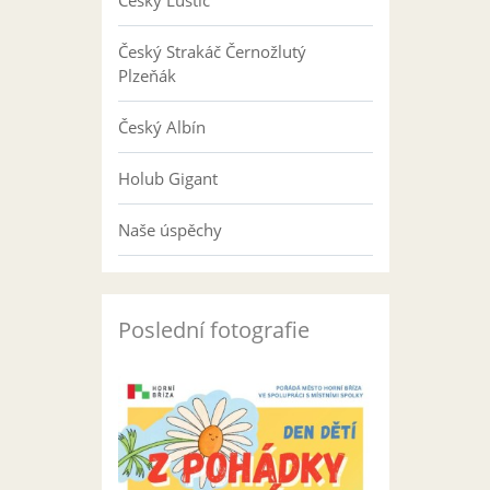
Český Luštič
Český Strakáč Černožlutý
Plzeňák
Český Albín
Holub Gigant
Naše úspěchy
Poslední fotografie