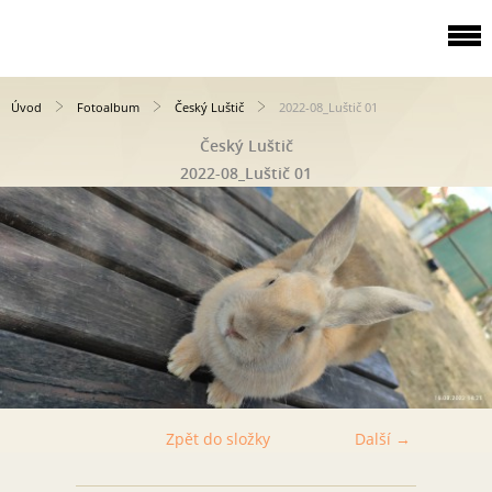
Úvod
Fotoalbum
Český Luštič
2022-08_Luštič 01
Český Luštič
2022-08_Luštič 01
Zpět do složky
Další →