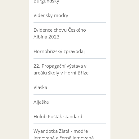
Burgundský
Vídeňský modrý
Evidence chovu Českého
Albína 2023
Hornobřízský zpravodaj
22. Propagační výstava v
areálu školy v Horní Bříze
Vlaška
Aljaška
Holub Pošťák standard
Wyandotka Zlatá - modře
lemovaná a černě lemovaná