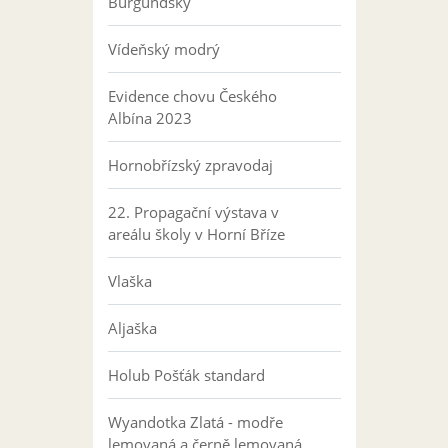
Burgundský
Vídeňský modrý
Evidence chovu Českého
Albína 2023
Hornobřízský zpravodaj
22. Propagační výstava v
areálu školy v Horní Bříze
Vlaška
Aljaška
Holub Pošťák standard
Wyandotka Zlatá - modře
lemovaná a černě lemovaná