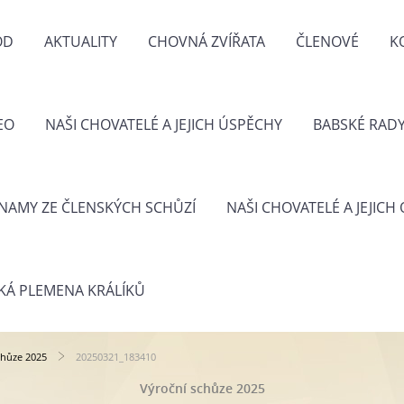
OD
AKTUALITY
CHOVNÁ ZVÍŘATA
ČLENOVÉ
K
EO
NAŠI CHOVATELÉ A JEJICH ÚSPĚCHY
BABSKÉ RAD
NAMY ZE ČLENSKÝCH SCHŮZÍ
NAŠI CHOVATELÉ A JEJICH
KÁ PLEMENA KRÁLÍKŮ
chůze 2025
20250321_183410
Výroční schůze 2025