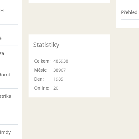
CH
Přehled 
h
ch
Statistiky
za
Celkem:
485938
Měsíc:
38967
Horní
Den:
1985
Online:
20
atrika
řimdy