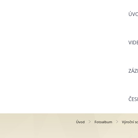
ÚV
VID
ZÁZ
ČES
Úvod
Fotoalbum
Výroční s