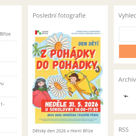
Poslední fotografie
Vyhle
Bříze
v
Archiv
vu
<<
01-
RSS
Dětský den 2026 v Horní Bříze