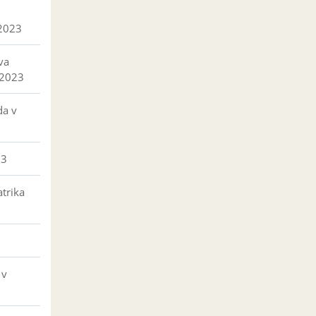
 2023
va
 2023
da v
23
trika
 v