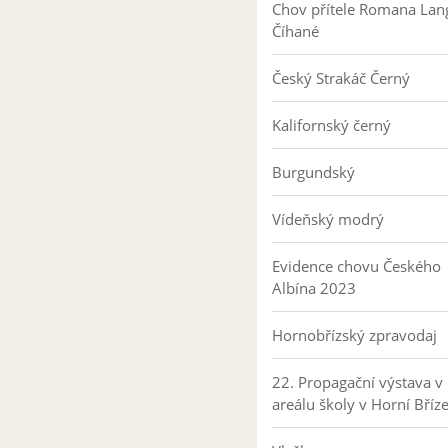
Chov přítele Romana Lan
Číhané
Český Strakáč Černý
Kalifornský černý
Burgundský
Vídeňský modrý
Evidence chovu Českého
Albína 2023
Hornobřízský zpravodaj
22. Propagační výstava v
areálu školy v Horní Bříz