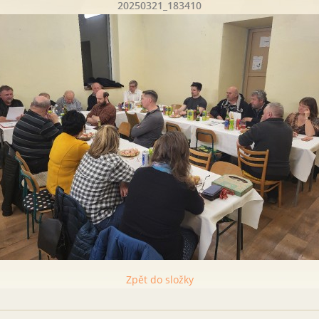
20250321_183410
Zpět do složky