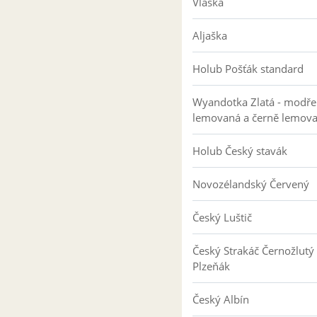
Vlaška
Aljaška
Holub Pošťák standard
Wyandotka Zlatá - modře
lemovaná a černě lemov
Holub Český stavák
Novozélandský Červený
Český Luštič
Český Strakáč Černožlutý
Plzeňák
Český Albín