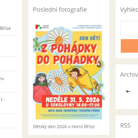
Poslední fotografie
Vyhle
Bříze
v
Archiv
vu
<<
01-
RSS
Dětský den 2026 v Horní Bříze