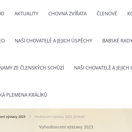
OD
AKTUALITY
CHOVNÁ ZVÍŘATA
ČLENOVÉ
K
EO
NAŠI CHOVATELÉ A JEJICH ÚSPĚCHY
BABSKÉ RAD
NAMY ZE ČLENSKÝCH SCHŮZÍ
NAŠI CHOVATELÉ A JEJICH
KÁ PLEMENA KRÁLÍKŮ
ní výstavy 2023
Hodnocení výstavy 2023_Drůbež
Vyhodnocení výstavy 2023