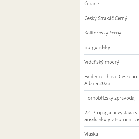
Číhané
Český Strakáč Černý
Kalifornský černý
Burgundský
Vídeňský modrý
Evidence chovu Českého
Albína 2023
Hornobřízský zpravodaj
22. Propagační výstava v
areálu školy v Horní Bříz
Vlaška