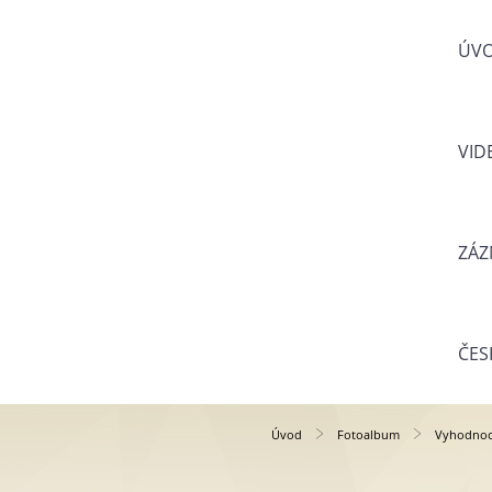
ÚV
VID
ZÁZ
ČES
Úvod
Fotoalbum
Vyhodnoce