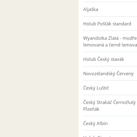
Aljaška
Holub Pošťák standard
Wyandotka Zlatá - modře
lemovaná a černě lemov
Holub Český stavák
Novozélandský Červený
Český Luštič
Český Strakáč Černožlutý
Plzeňák
Český Albín