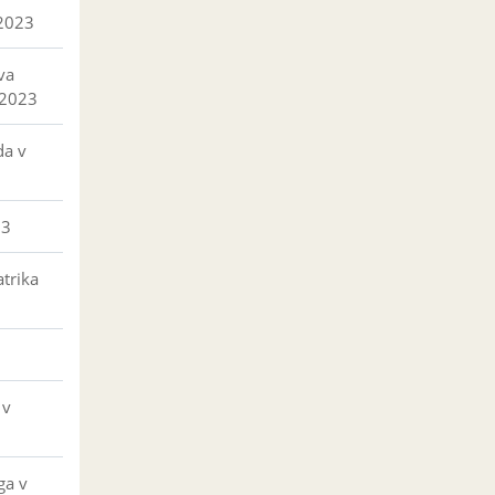
 2023
va
 2023
da v
23
trika
 v
ga v