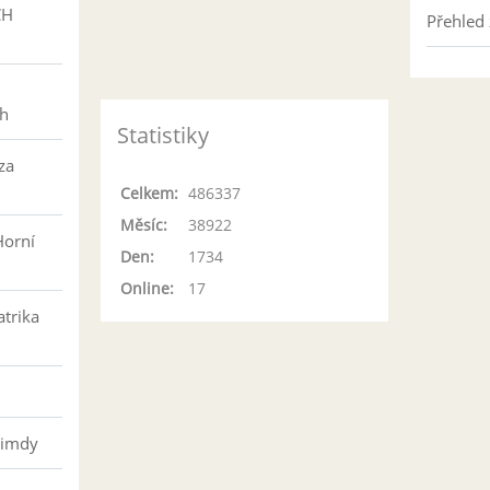
CH
Přehled 
h
ch
Statistiky
za
Celkem:
486337
Měsíc:
38922
Horní
Den:
1734
Online:
17
atrika
řimdy