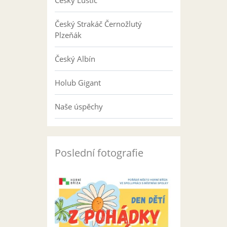
Český Luštič
Český Strakáč Černožlutý
Plzeňák
Český Albín
Holub Gigant
Naše úspěchy
Poslední fotografie