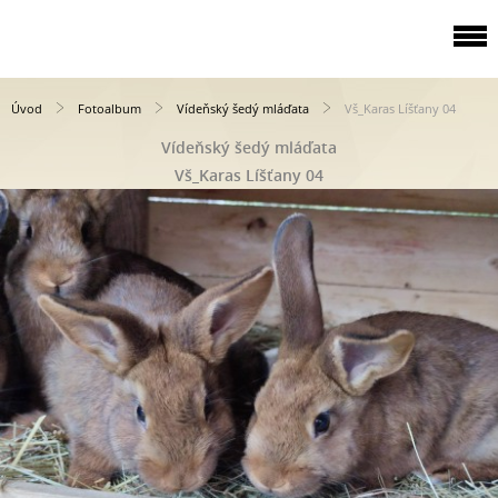
Úvod
Fotoalbum
Vídeňský šedý mláďata
Vš_Karas Líšťany 04
Vídeňský šedý mláďata
Vš_Karas Líšťany 04