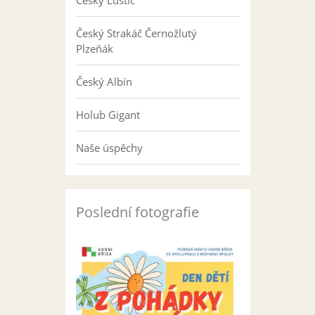
Český Luštič
Český Strakáč Černožlutý
Plzeňák
Český Albín
Holub Gigant
Naše úspěchy
Poslední fotografie