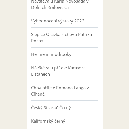
Návštěva u Karla Novosáda v
Dolních Kralovicích
Vyhodnocení výstavy 2023
Slepice Oravka z chovu Patrika
Pocha
Hermelín modrooký
Návštěva u přítele Karase v
Líšťanech
Chov přítele Romana Langa v
Číhané
Český Strakáč Černý
Kalifornský černý