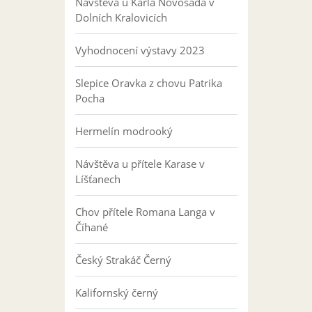
Návštěva u Karla Novosáda v
Dolních Kralovicích
Vyhodnocení výstavy 2023
Slepice Oravka z chovu Patrika
Pocha
Hermelín modrooký
Návštěva u přítele Karase v
Líšťanech
Chov přítele Romana Langa v
Číhané
Český Strakáč Černý
Kalifornský černý