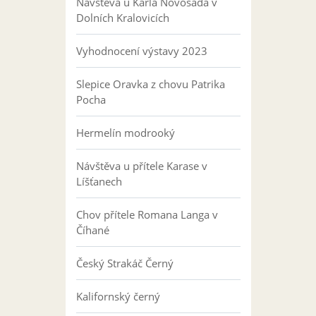
Návštěva u Karla Novosáda v
Dolních Kralovicích
Vyhodnocení výstavy 2023
Slepice Oravka z chovu Patrika
Pocha
Hermelín modrooký
Návštěva u přítele Karase v
Líšťanech
Chov přítele Romana Langa v
Číhané
Český Strakáč Černý
Kalifornský černý