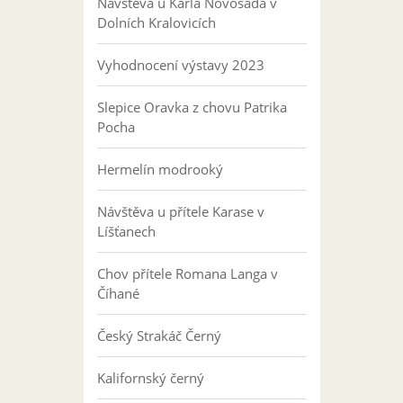
Návštěva u Karla Novosáda v
Dolních Kralovicích
Vyhodnocení výstavy 2023
Slepice Oravka z chovu Patrika
Pocha
Hermelín modrooký
Návštěva u přítele Karase v
Líšťanech
Chov přítele Romana Langa v
Číhané
Český Strakáč Černý
Kalifornský černý