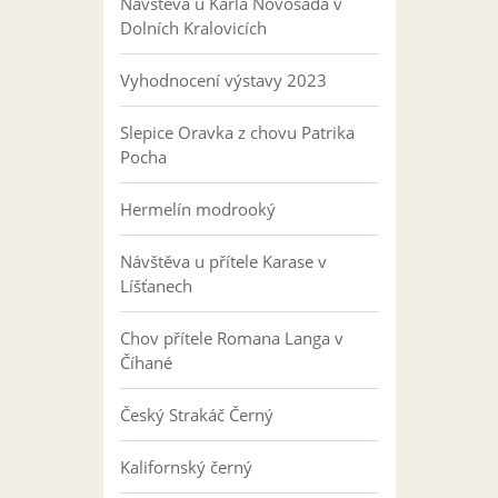
Návštěva u Karla Novosáda v
Dolních Kralovicích
Vyhodnocení výstavy 2023
Slepice Oravka z chovu Patrika
Pocha
Hermelín modrooký
Návštěva u přítele Karase v
Líšťanech
Chov přítele Romana Langa v
Číhané
Český Strakáč Černý
Kalifornský černý