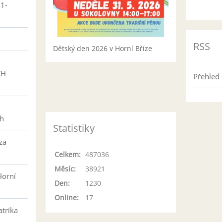
01-
RSS
Dětský den 2026 v Horní Bříze
CH
Přehled 
h
ch
Statistiky
za
Celkem:
487036
Měsíc:
38921
Horní
Den:
1230
Online:
17
atrika