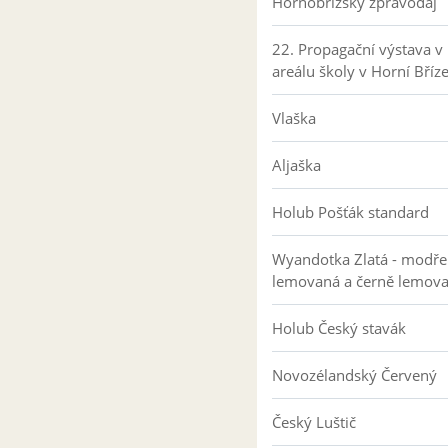
Hornobřízský zpravodaj
22. Propagační výstava v
areálu školy v Horní Bříz
Vlaška
Aljaška
Holub Pošťák standard
Wyandotka Zlatá - modře
lemovaná a černě lemov
Holub Český stavák
Novozélandský Červený
Český Luštič