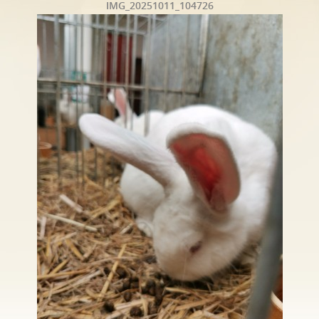
IMG_20251011_104726