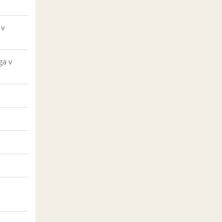
 v
ga v