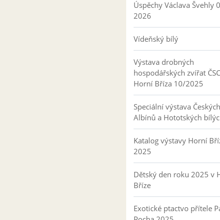
Úspěchy Václava Švehly 
2026
Vídeňský bílý
Výstava drobných
hospodářských zvířat ČS
Horní Bříza 10/2025
Speciální výstava Českýc
Albínů a Hototských bílý
Katalog výstavy Horní Bří
2025
Dětský den roku 2025 v 
Bříze
Exotické ptactvo přítele P
Pocha 2025