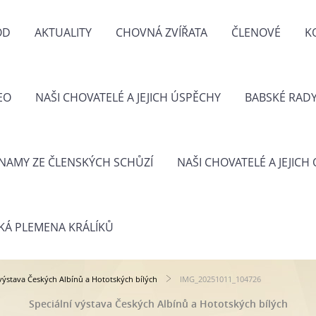
OD
AKTUALITY
CHOVNÁ ZVÍŘATA
ČLENOVÉ
K
EO
NAŠI CHOVATELÉ A JEJICH ÚSPĚCHY
BABSKÉ RAD
NAMY ZE ČLENSKÝCH SCHŮZÍ
NAŠI CHOVATELÉ A JEJICH
KÁ PLEMENA KRÁLÍKŮ
 výstava Českých Albínů a Hototských bílých
IMG_20251011_104726
Speciální výstava Českých Albínů a Hototských bílých