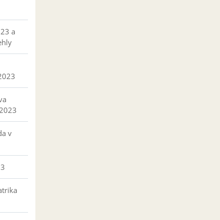
023 a
ehly
 2023
va
 2023
da v
23
trika