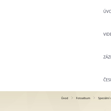
ÚV
VID
ZÁZ
ČES
Úvod
Fotoalbum
Speciální