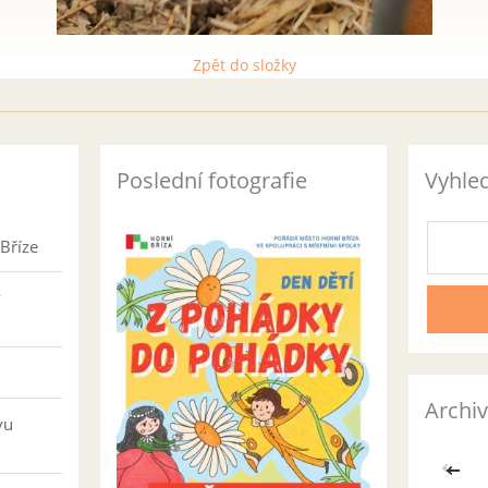
Zpět do složky
Poslední fotografie
Vyhle
Bříze
v
Archiv
vu
<<