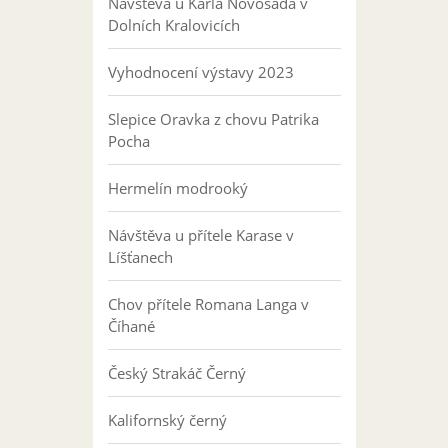
Návštěva u Karla Novosáda v
Dolních Kralovicích
Vyhodnocení výstavy 2023
Slepice Oravka z chovu Patrika
Pocha
Hermelín modrooký
Návštěva u přítele Karase v
Líšťanech
Chov přítele Romana Langa v
Číhané
Český Strakáč Černý
Kalifornský černý