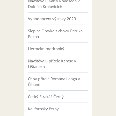
Návštěva u Karla Novosáda v
Dolních Kralovicích
Vyhodnocení výstavy 2023
Slepice Oravka z chovu Patrika
Pocha
Hermelín modrooký
Návštěva u přítele Karase v
Líšťanech
Chov přítele Romana Langa v
Číhané
Český Strakáč Černý
Kalifornský černý