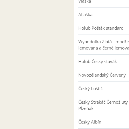
Vlaška
Aljaška
Holub Pošťák standard
Wyandotka Zlatá - modře
lemovaná a černě lemov
Holub Český stavák
Novozélandský Červený
Český Luštič
Český Strakáč Černožlutý
Plzeňák
Český Albín