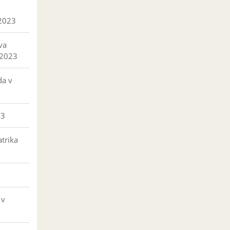
 2023
va
 2023
da v
23
trika
 v