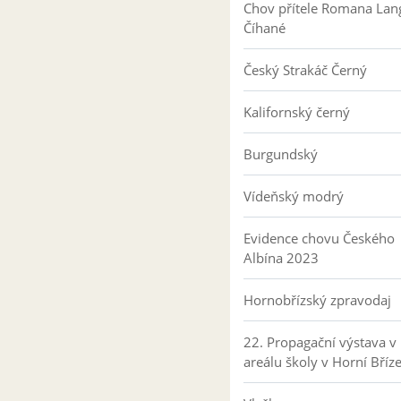
Chov přítele Romana Lan
Číhané
Český Strakáč Černý
Kalifornský černý
Burgundský
Vídeňský modrý
Evidence chovu Českého
Albína 2023
Hornobřízský zpravodaj
22. Propagační výstava v
areálu školy v Horní Bříz