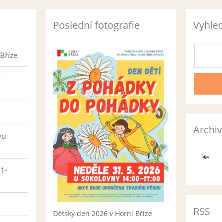
Poslední fotografie
Vyhle
Bříze
v
Archiv
vu
<<
01-
RSS
Dětský den 2026 v Horní Bříze