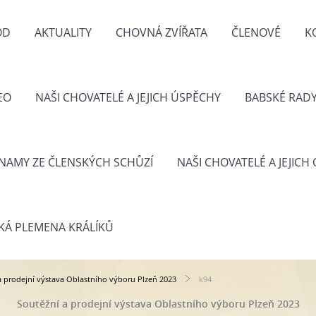
OD
AKTUALITY
CHOVNÁ ZVÍŘATA
ČLENOVÉ
K
EO
NAŠI CHOVATELÉ A JEJICH ÚSPĚCHY
BABSKÉ RAD
NAMY ZE ČLENSKÝCH SCHŮZÍ
NAŠI CHOVATELÉ A JEJICH
KÁ PLEMENA KRÁLÍKŮ
a prodejní výstava Oblastního výboru Plzeň 2023
k94
Soutěžní a prodejní výstava Oblastního výboru Plzeň 2023