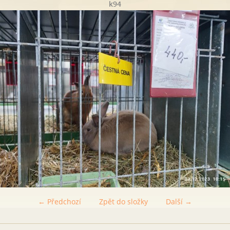
k94
← Předchozí
Zpět do složky
Další →