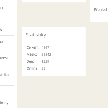
CH
Přehled 
h
ch
Statistiky
za
Celkem:
486711
Měsíc:
38842
Horní
Den:
1229
Online:
25
atrika
řimdy