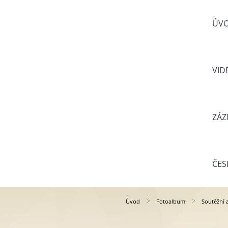
ÚV
VID
ZÁZ
ČES
Úvod
Fotoalbum
Soutěžní 