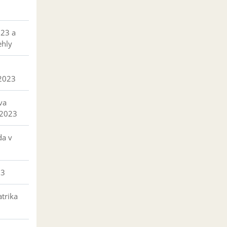
023 a
ehly
 2023
va
 2023
da v
23
trika