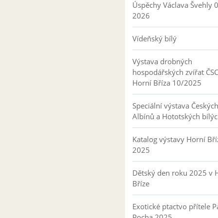
Úspěchy Václava Švehly 
2026
Vídeňský bílý
Výstava drobných
hospodářských zvířat ČS
Horní Bříza 10/2025
Speciální výstava Českýc
Albínů a Hototských bílý
Katalog výstavy Horní Bří
2025
Dětský den roku 2025 v 
Bříze
Exotické ptactvo přítele P
Pocha 2025