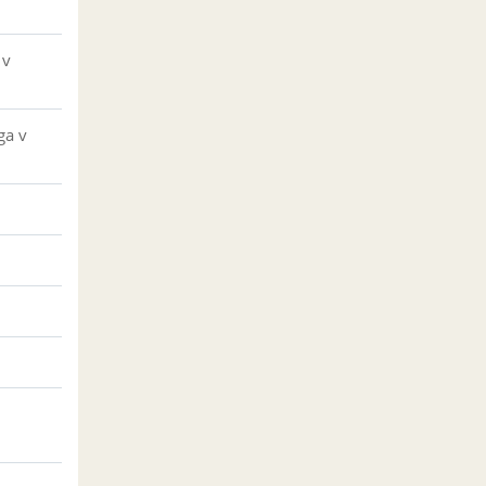
 v
ga v