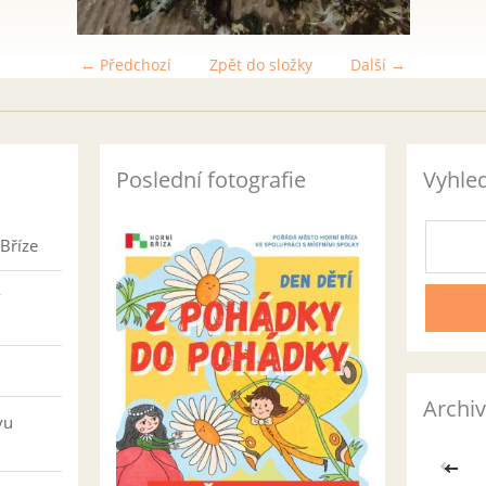
← Předchozí
Zpět do složky
Další →
Poslední fotografie
Vyhle
Bříze
v
Archiv
vu
<<