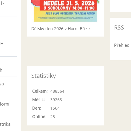
01-
RSS
Dětský den 2026 v Horní Bříze
CH
Přehled 
h
ch
Statistiky
za
Celkem:
488564
Měsíc:
39268
Horní
Den:
1564
Online:
25
atrika