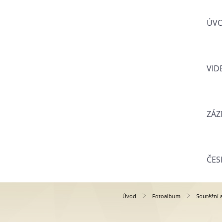
ÚV
VID
ZÁZ
ČES
Úvod
Fotoalbum
Soutěžní 