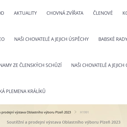
OD
AKTUALITY
CHOVNÁ ZVÍŘATA
ČLENOVÉ
K
EO
NAŠI CHOVATELÉ A JEJICH ÚSPĚCHY
BABSKÉ RAD
NAMY ZE ČLENSKÝCH SCHŮZÍ
NAŠI CHOVATELÉ A JEJICH
KÁ PLEMENA KRÁLÍKŮ
a prodejní výstava Oblastního výboru Plzeň 2023
H1991
Soutěžní a prodejní výstava Oblastního výboru Plzeň 2023