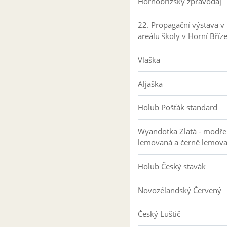
Hornobřízský zpravodaj
22. Propagační výstava v
areálu školy v Horní Bříz
Vlaška
Aljaška
Holub Pošťák standard
Wyandotka Zlatá - modře
lemovaná a černě lemov
Holub Český stavák
Novozélandský Červený
Český Luštič