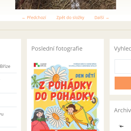
← Předchozí
Zpět do složky
Další →
Poslední fotografie
Vyhle
Bříze
v
Archiv
vu
<<