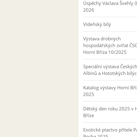
Úspěchy Václava Švehly 
2026
Vídeňský bílý
Výstava drobných
hospodářských zvířat ČS
Horní Bříza 10/2025
Speciální výstava Českýc
Albínů a Hototských bílý
Katalog výstavy Horní Bří
2025
Dětský den roku 2025 v 
Bříze
Exotické ptactvo přítele P
Pocha 2025