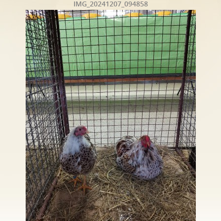
IMG_20241207_094858