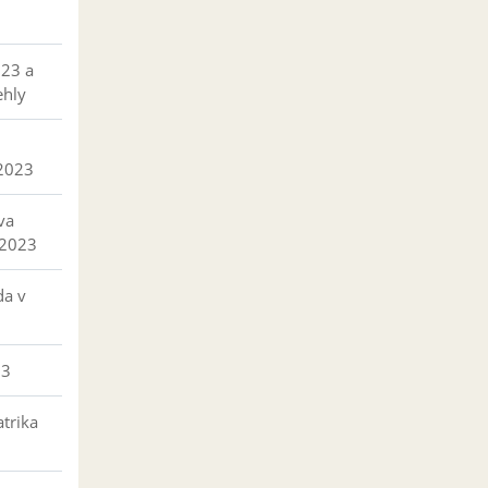
023 a
ehly
 2023
va
 2023
da v
23
trika