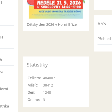
01-
RSS
Dětský den 2026 v Horní Bříze
CH
Přehled 
h
ch
Statistiky
za
Celkem:
484007
Měsíc:
38412
Horní
Den:
1248
Online:
31
atrika