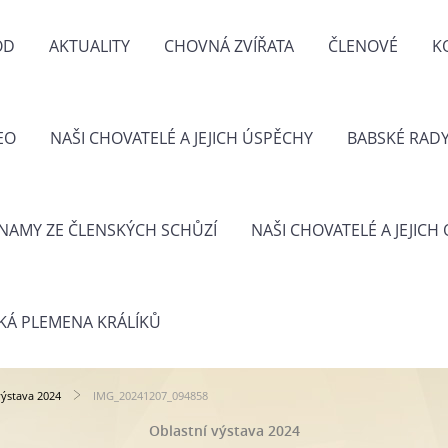
OD
AKTUALITY
CHOVNÁ ZVÍŘATA
ČLENOVÉ
K
EO
NAŠI CHOVATELÉ A JEJICH ÚSPĚCHY
BABSKÉ RAD
NAMY ZE ČLENSKÝCH SCHŮZÍ
NAŠI CHOVATELÉ A JEJICH
KÁ PLEMENA KRÁLÍKŮ
výstava 2024
IMG_20241207_094858
Oblastní výstava 2024