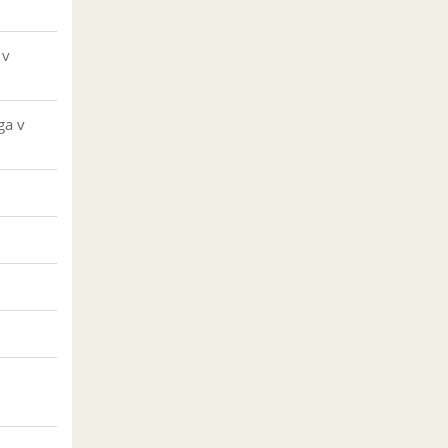
 v
ga v