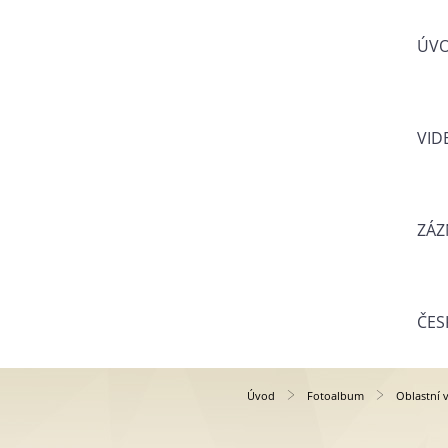
ÚV
VID
ZÁZ
ČES
Úvod
Fotoalbum
Oblastní 