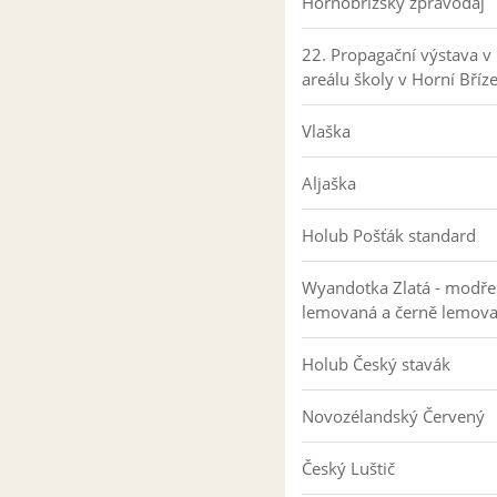
Hornobřízský zpravodaj
22. Propagační výstava v
areálu školy v Horní Bříz
Vlaška
Aljaška
Holub Pošťák standard
Wyandotka Zlatá - modře
lemovaná a černě lemov
Holub Český stavák
Novozélandský Červený
Český Luštič