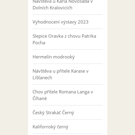
Návštěva u Karla Novosáda v
Dolních Kralovicích
Vyhodnocení výstavy 2023
Slepice Oravka z chovu Patrika
Pocha
Hermelín modrooký
Návštěva u přítele Karase v
Líšťanech
Chov přítele Romana Langa v
Číhané
Český Strakáč Černý
Kalifornský černý