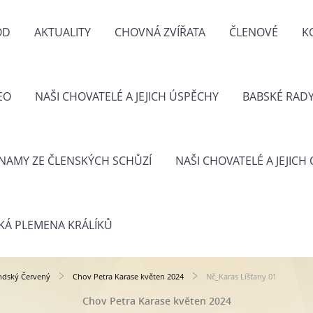
OD
AKTUALITY
CHOVNÁ ZVÍŘATA
ČLENOVÉ
K
EO
NAŠI CHOVATELÉ A JEJICH ÚSPĚCHY
BABSKÉ RAD
NAMY ZE ČLENSKÝCH SCHŮZÍ
NAŠI CHOVATELÉ A JEJICH
KÁ PLEMENA KRÁLÍKŮ
ndský Červený
Chov Petra Karase květen 2024
Nč_Karas Líšťany 01
Chov Petra Karase květen 2024