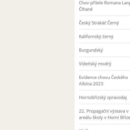
Chov přítele Romana Lan
Číhané
Český Strakáč Černý
Kalifornský černý
Burgundský
Vídeňský modrý
Evidence chovu Českého
Albína 2023
Hornobřízský zpravodaj
22. Propagační výstava v
areálu školy v Horní Bříz