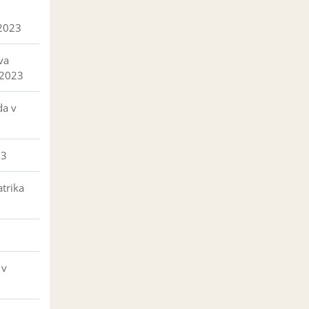
 2023
va
 2023
da v
23
trika
 v