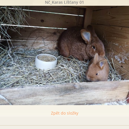
Nč_Karas Líšťany 01
Zpět do složky