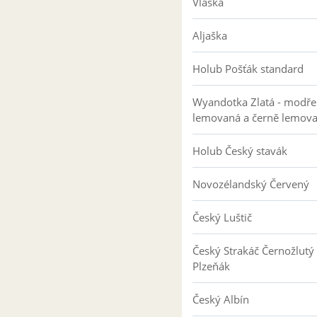
Vlaška
Aljaška
Holub Pošťák standard
Wyandotka Zlatá - modře
lemovaná a černě lemov
Holub Český stavák
Novozélandský Červený
Český Luštič
Český Strakáč Černožlutý
Plzeňák
Český Albín