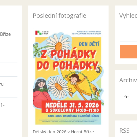
Poslední fotografie
Vyhle
Bříze
v
Archiv
vu
<<
01-
RSS
Dětský den 2026 v Horní Bříze